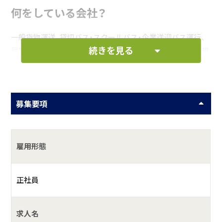
何をしている会社？
一般貨物運送、貸切バス・スクールバス・企業送迎バス運行、
続きを見る
民間車検・車両整備・車両販売、レンタカー、保険代理店、小規
模保育
具体的には？
募集要項
トラックやバスであらゆるモノや人を運送している会社で
す。
運ぶモノは石油製品などの危険物から、砂や建材などの資
雇用形態
材、新聞などの印刷物、野菜や生花、養牛用飼料など幅広く扱
っています。
観光バスや企業送迎バスも運行し、多くの人たちの日常を安
正社員
全に運んでいます。
その他にも民間車検の整備工場や保険の取扱い、地元南房総
求人名
の酪農を支えるための養牛用飼料生産から、ブランド牛「里