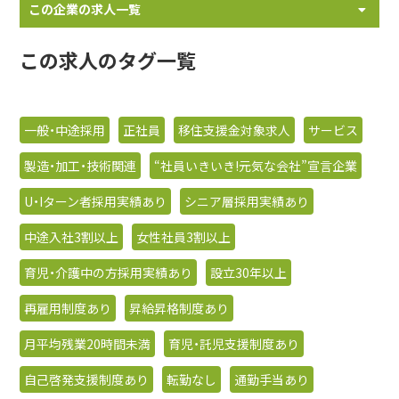
この企業の求人一覧
この求人のタグ一覧
一般・中途採用
正社員
移住支援金対象求人
サービス
製造・加工・技術関連
“社員いきいき!元気な会社”宣言企業
U・Iターン者採用実績あり
シニア層採用実績あり
中途入社3割以上
女性社員3割以上
育児・介護中の方採用実績あり
設立30年以上
再雇用制度あり
昇給昇格制度あり
月平均残業20時間未満
育児・託児支援制度あり
自己啓発支援制度あり
転勤なし
通勤手当あり