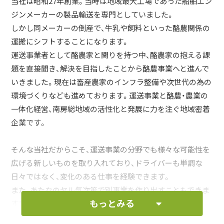
当社は昭和27年創業。当時は地域最大工場であった船舶エン
ジンメーカーの製品輸送を専門としていました。
しかし同メーカーの倒産で、牛乳や飼料といった酪農関係の
運搬にシフトすることになります。
運送事業者として酪農家と関りを持つ中、酪農家の抱える課
題を直接聞き、解決を目指したことから酪農事業へと進んで
いきました。現在は畜産農家のインフラ整備や次世代の為の
環境づくりなども進めております。運送事業と酪農・農業の
一体化経営、南房総地域の活性化と発展に力を注ぐ地域密着
企業です。
そんな当社だからこそ、運送事業の分野でも様々な可能性を
広げる新しいものを取り入れており、ドライバーも単調な
日々ではなく、変化のある仕事を経験できます。
また、あたなのヤル気次第で別事業を作り出すこともできま
もっとみる
す！
ご不明な点はお気軽にお問合せください。ご応募お待ちして