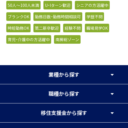
50人〜100人未満
U・Iターン歓迎
シニアの方活躍中
ブランクOK
勤務日数・勤務時間相談可
学歴不問
時短勤務OK
第二新卒歓迎
経験不問
職場見学OK
育児・介護中の方活躍中
南房総ゾーン
業種
から探す
職種
から探す
移住支援金
から探す