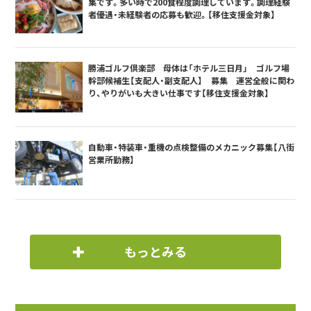
集です。多い時で200食程度調理しています。調理経験
者優遇・未経験者の応募も歓迎。【移住支援金対象】
勝浦ゴルフ倶楽部 母体は「ホテル三日月」 ゴルフ場
幹部候補生【支配人・副支配人】 募集 運営全般に関わ
り、やりがいも大きい仕事です【移住支援金対象】
自動車・特装車・重機の点検整備のメカニック募集【八街
営業所勤務】
もっとみる