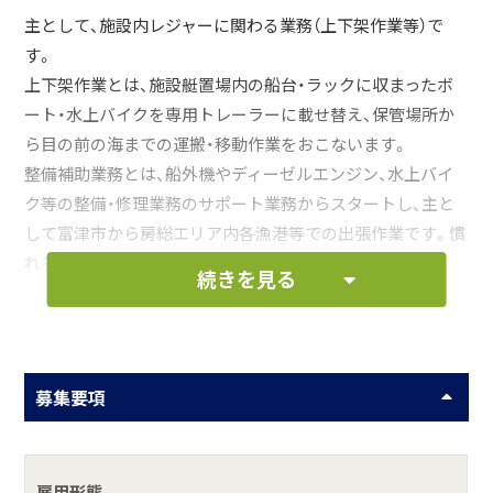
主として、施設内レジャーに関わる業務（上下架作業等）で
す。
上下架作業とは、施設艇置場内の船台・ラックに収まったボ
ート・水上バイクを専用トレーラーに載せ替え、保管場所か
ら目の前の海までの運搬・移動作業をおこないます。
整備補助業務とは、船外機やディーゼルエンジン、水上バイ
ク等の整備・修理業務のサポート業務からスタートし、主と
して富津市から房総エリア内各漁港等での出張作業です。慣
れるまでは、各業務のサポート作業から始めていただきま
続きを見る
す。
その他、会社指示による業務等、指導係がバックアップしま
すので、慣れない方も安心して始めていただけます。
募集要項
お仕事の一例として、以下のような業務を想定し
ています。
雇用形態