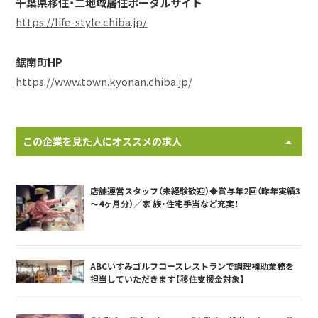
千葉県移住・二地域居住ポータルサイト
https://life-style.chiba.jp/
鋸南町HP
https://www.town.kyonan.chiba.jp/
この企業を見た人にオススメの求人
店舗運営スタッフ（未経験歓迎）◆賞与年2回（昨年実績3
～4ヶ月分）／家 族・住宅手当など充実！
ABCいすみゴルフコースレストランで調理補助業務を
担当していただきます【移住支援金対象】