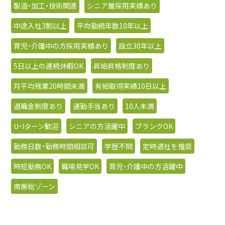
製造・加工・技術関連
シニア層採用実績あり
中途入社3割以上
平均勤続年数10年以上
育児・介護中の方採用実績あり
設立30年以上
5日以上の連続休暇OK
昇給昇格制度あり
月平均残業20時間未満
有給取得実績10日以上
退職金制度あり
通勤手当あり
10人未満
U・Iターン歓迎
シニアの方活躍中
ブランクOK
勤務日数・勤務時間相談可
学歴不問
定時退社を推奨
時短勤務OK
職場見学OK
育児・介護中の方活躍中
南房総ゾーン