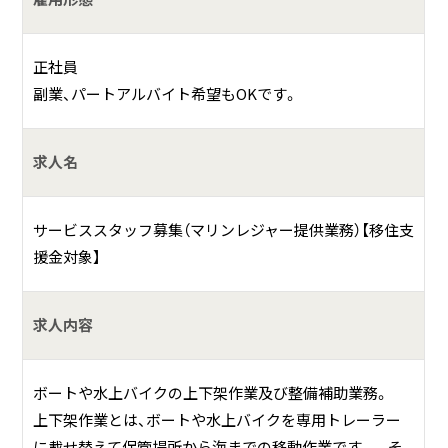
保管艇の上下架作業・環境整備・会社指示業務。
時に、船外機・ディーゼルエンジン・水上バイク等の機
正社員
械整備・修理業務補助。
副業、パートアルバイト希望もOKです。
何をしている会社？
求人名
船舶・船外機・ディーゼルエンジン等の様々なマリン用品の
サービススタッフ募集（マリンレジャー提供業務）【移住支
販売・保守管理、その他レジャー・海洋実習等のサポート・運
援金対象】
営業務を主におこなっています。
具体的には？
求人内容
海に関連する様々な業務・サービスを幅広く展開・提供して
います。
ボートや水上バイクの上下架作業及び整備補助業務。
業務内容は、
上下架作業とは、ボートや水上バイクを専用トレーラー
1.船舶及び主要機械、マリン用品販売・修理。
に載せ替えて保管場所から海までの移動作業です。 そ