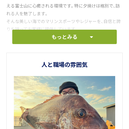
える富士山に心癒される環境です。特に夕焼けは格別で、訪
れる人を魅了します。
そんな美しい海でのマリンスポーツやレジャーを、自信と誇
りを持ってお客様に提供しています。
もっとみる
また、漁業関係の皆様には、安心して漁に出られるよう整備・
修理に励んでおり、感謝の言葉をいただく事は大きな喜びで
す。
人と職場の雰囲気
時には貴重な魚介類をお裾分けいただくこともあり、スタッ
フ皆で美味しくいただいています。
今回募集するのは、上下架作業を中心に、環境整備や各種補
助業務を担当していただくサービススタッフです。経験は問
いません。ラフタークレーン、ホイールローダー、フォークリ
フトなどの重機を扱う業務もあり、車両操作ができる方は大
歓迎です。