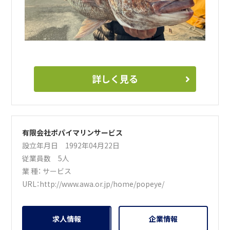
勿論、業務に慣れるまではサポート業務から始めていただき
ますので、安心してご応募ください。
皆さまからのお問い合わせを心よりお待ちしております。海
辺のスローライフを、ぜひ一緒に感じてみませんか。
詳しく見る
有限会社ポパイマリンサービス
設立年月日 1992年04月22日
従業員数 5人
業 種：
サービス
URL：
http://www.awa.or.jp/home/popeye/
求人情報
企業情報