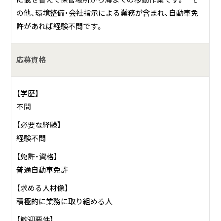
2.船舶艤装・整備。
の他、環境整備・会社指示による業務が含まれ、自動車免
3.FRP修理・加工・施工。
許があれば経験不問です。
4.工業用ラフタークレーン作業。
5.船舶陸置保管及び上下架作業。
応募資格
6.水上バイクレンタル。
7.各種検査申請及び代行作業。
8.廃船及び船舶解体作業。
【学歴】
9.飲食店（併設カフェ）。
不問
その他、地域の海水浴場運営補助、学校行事、ライフセービン
【必要な経験】
グサポート業務等・・・多岐にわたりお客様のご要望以上のサ
経験不問
ービス提供を目指し精一杯努めています。
中でも主たる業務は、漁業従事者・レジャー客へのエンジン
【免許・資格】
整備・修理・据付、上下架作業です。その他、併設店舗のカフェ
普通自動車免許
にて飲食提供をおこなっています。
【求める人材像】
積極的に業務に取り組める人
【歓迎要件】