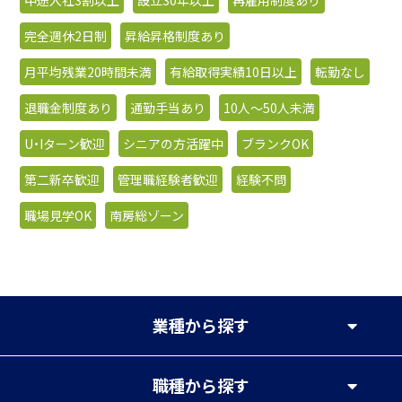
中途入社3割以上
設立30年以上
再雇用制度あり
完全週休2日制
昇給昇格制度あり
月平均残業20時間未満
有給取得実績10日以上
転勤なし
退職金制度あり
通勤手当あり
10人〜50人未満
U・Iターン歓迎
シニアの方活躍中
ブランクOK
第二新卒歓迎
管理職経験者歓迎
経験不問
職場見学OK
南房総ゾーン
業種
から探す
職種
から探す