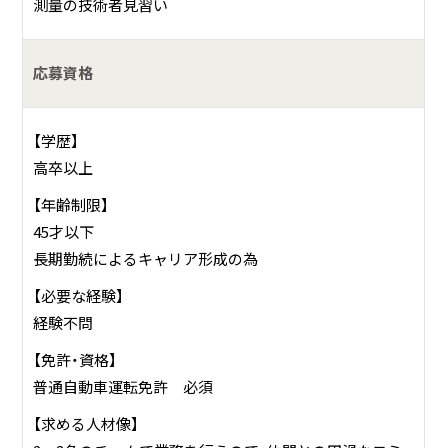
測量の技術者見習い
何をしている会社？
創業４０年以上。当社は主に、測量・表示登記・土地建物調査・
応募資格
申請手続き・設計業務等を行っております。
公共工事をメインに、民間開発事業・個人のお客様からのご
【学歴】
依頼も承っております。
高卒以上
【年齢制限】
45才以下
長期勤続によるキャリア形成の為
【必要な経験】
経験不問
【免許・資格】
普通自動車運転免許 必須
【求める人材像】