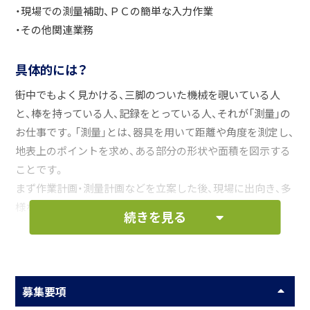
・現場での測量補助、ＰＣの簡単な入力作業
・その他関連業務
具体的には？
街中でもよく見かける、三脚のついた機械を覗いている人
と、棒を持っている人、記録をとっている人、それが「測量」の
お仕事です。「測量」とは、器具を用いて距離や角度を測定し、
地表上のポイントを求め、ある部分の形状や面積を図示する
ことです。
まず作業計画・測量計画などを立案した後、現場に出向き、多
様な専門機器を活用して測量を行います。（外業）
続きを見る
測量を終えた後は、事務所に戻って観測したデータをもとに
さまざまな計算を行った後、測量ソフトを利用して図面や書
類を作成します。（内業）
募集要項
☆現場は主に、千葉県夷隅郡近隣・神奈川県横浜市等になり