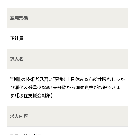
ます。
☆各現場2～3名のチーム制で行いますので未経験者も先輩
雇用形態
との同行で安心です。
☆公共工事中心だから安定したお仕事があります。
☆外業と内業は半々くらいです。
正社員
☆資格取得支援します！まずは「測量士補」の国家資格取得を
目指してください。経験を積み、いずれ「測量士」の国家資格
求人名
が取得できれば収入も更にアップ！一生モノの資格です。
お仕事の一例として、以下のような業務を想定し
“測量の技術者見習い”募集！土日休み＆有給休暇もしっか
ています。
り消化＆残業少なめ！未経験から国家資格が取得できま
す！【移住支援金対象】
現場での測量業務の補助作業
求人内容
事務所での簡単な入力業務