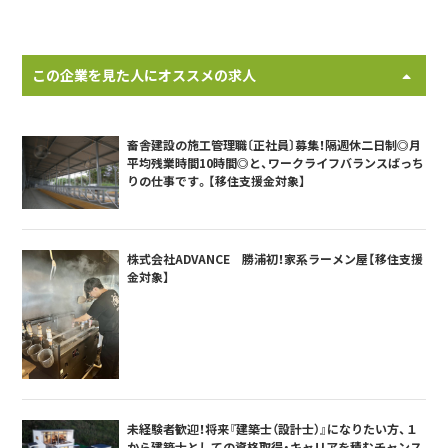
この企業を見た人にオススメの求人
畜舎建設の施工管理職〔正社員〕募集！隔週休二日制◎月
平均残業時間10時間◎と、ワークライフバランスばっち
りの仕事です。【移住支援金対象】
株式会社ADVANCE 勝浦初！家系ラーメン屋【移住支援
金対象】
未経験者歓迎！将来『建築士（設計士）』になりたい方、１
から建築士としての資格取得・キャリアを積むチャンス