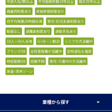
中途入社3割以上
平均勤続年数10年以上
設立30年以上
再雇用制度あり
昇給昇格制度あり
月平均残業20時間未満
育児・託児支援制度あり
転勤なし
退職金制度あり
通勤手当あり
10人〜50人未満
U・Iターン歓迎
シニアの方活躍中
ブランクOK
女性管理職が活躍中
定時退社を推奨
時短勤務OK
経験不問
育児・介護中の方活躍中
東葛・湾岸ゾーン
業種
から探す