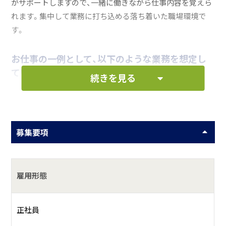
がサポートしますので、一緒に働きながら仕事内容を覚えら
れます。集中して業務に打ち込める落ち着いた職場環境で
す。
お仕事の一例として、以下のような業務を想定し
ています。
続きを見る
工具類を使ってのボディの修復
募集要項
何をしている会社？
自動車整備・鈑金塗装、新車・中古車販売
雇用形態
具体的には？
正社員
地域トップレベルの設備力と確かな技術力を強みに、創業７