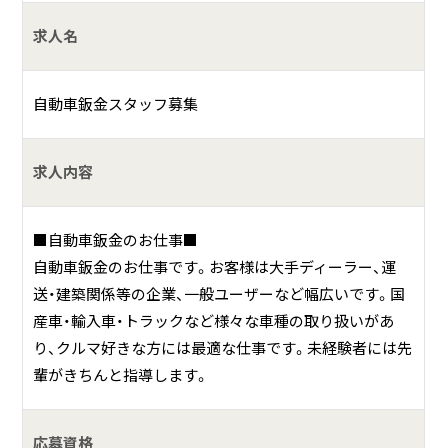
０年以上にわたり地域のカーライフを支えてきた自動車整
備会社です。
求人名
私たちは、スタッフ一人ひとりが誇りを持って働き、お客様
の安全で快適なカーライフを総合的にサポートすることを
自動車鈑金スタッフ募集
大切にしています。
1人でも多くのお客様に喜んでいただくためには、働くスタ
ッフも幸せであることこそが、良い仕事につながると考えて
求人内容
おり、各種手当の充実や育児休業・看護休暇などの休暇制度
を整え、ライフステージが変わっても安心して長く働き続け
■自動車鈑金のお仕事■
られる職場環境づくりを進めており、ワークライフバランス
自動車鈑金のお仕事です。お客様は大手ディーラー、運
を大切にしている会社です。
送・建築関係等の企業、一般ユーザーなど幅広いです。国
産車・輸入車・トラックなど様々な車種の取り扱いがあ
■全日本ロータス同友会加盟店・関東運輸局指定工場・JA指
り、クルマ好きな方には最適な仕事です。未経験者には先
定工場・東京海上日動指定工場・ソニー損保指定工場・損害保
輩がきちんと指導します。
険ジャパン指定工場・チューリッヒ指定優良修理工場
応募資格