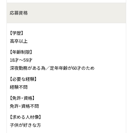
★最後までやり通せる子
応募資格
★進んで行動できる子
【学歴】
高卒以上
【年齢制限】
18才～59才
深夜勤務がある為／定年年齢が60才のため
【必要な経験】
経験不問
【免許・資格】
免許・資格不問
【求める人材像】
子供が好きな方