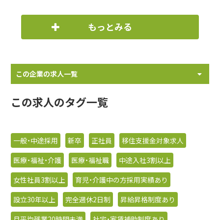
もっとみる
この企業の求人一覧
この求人のタグ一覧
一般・中途採用
新卒
正社員
移住支援金対象求人
医療・福祉・介護
医療・福祉職
中途入社3割以上
女性社員3割以上
育児・介護中の方採用実績あり
設立30年以上
完全週休2日制
昇給昇格制度あり
月平均残業20時間未満
社宅・家賃補助制度あり