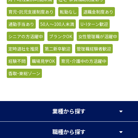
育児・託児支援制度あり
転勤なし
退職金制度あり
通勤手当あり
50人〜100人未満
U・Iターン歓迎
シニアの方活躍中
ブランクOK
女性管理職が活躍中
定時退社を推奨
第二新卒歓迎
管理職経験者歓迎
経験不問
職場見学OK
育児・介護中の方活躍中
香取・東総ゾーン
業種
から探す
職種
から探す