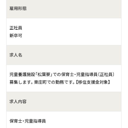
子供達の着替え・入浴・食事・排泄等のお手伝いを行
雇用形態
います。
正社員
何をしている会社？
新卒可
地域の方々をはじめ多くの人々に支えられ、児童養護施設
「松葉寮」、福祉型障害児入所施設「龍ヶ谷寮」、障害者支援施
求人名
設「瑞穂寮」を次々と開設し、県内でも有数の福祉複合施設で
す。
児童養護施設「松葉寮」での保育士・児童指導員〔正社員〕
募集します。東庄町での勤務です。【移住支援金対象】
具体的には？
「松葉寮」では２才からの子供達が生活をしています。
求人内容
基本理念：『たのしいわが家』
★明るく元気に挨拶できる子
保育士・児童指導員
★素直でやさしい子