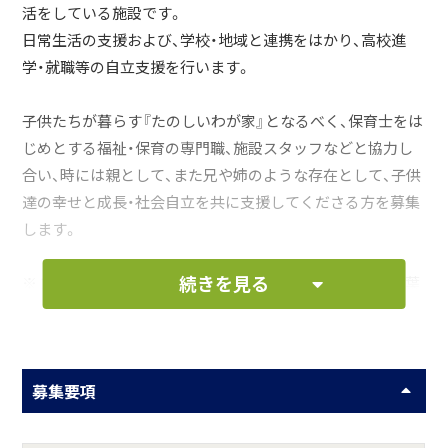
活をしている施設です。
日常生活の支援および、学校・地域と連携をはかり、高校進
学・就職等の自立支援を行います。
子供たちが暮らす『たのしいわが家』となるべく、保育士をは
じめとする福祉・保育の専門職、施設スタッフなどと協力し
合い、時には親として、また兄や姉のような存在として、子供
達の幸せと成長・社会自立を共に支援してくださる方を募集
します。
続きを見る
※１日の流れや日常の様子は当法人のホームページの「松葉
寮」のページよりご覧いただけます。
お仕事の一例として、以下のような業務を想定し
募集要項
ています。