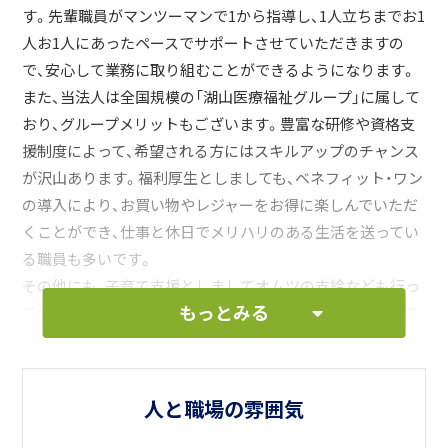
す。先輩職員がマンツーマンで1から指導し、1人立ちまでお1
人お1人にあったペースでサポートさせていただきますの
で、安心して業務に取り組むことができるようになります。
また、当法人は全国規模の「湖山医療福祉グループ」に属して
おり、グループメリットもございます。豊富な研修や資格支
援制度によって、希望される方にはスキルアップのチャンス
が沢山あります。福利厚生としましても、ベネフィット・ワン
の導入により、お買い物やレジャーをお得に楽しんでいただ
くことができ、仕事と休日でメリハリのある生活を送ってい
る職員も多いです。
その他にも、子育て支援としましてオムツの支給なども行っ
もっとみる
ておりますので、多くの職員が産休から復帰されて活躍して
います。医療福祉の法人ならではのメリットとましても、無
料のオンライン診断などでご自身の体調管理も行うことが
できます。職員の待遇も年々改善され、お給料もアップして
人と職場の雰囲気
います。業務内容も生活のサポートになりますのでイメージ