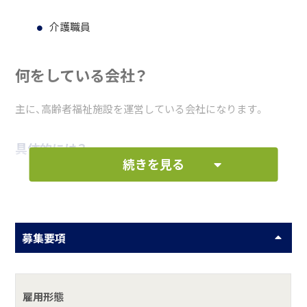
介護職員
何をしている会社？
主に、高齢者福祉施設を運営している会社になります。
具体的には？
続きを見る
地域の介護の担い手として、地域に必要とされ、貢献する事
業を行っています。
＜提供しているサービス＞
募集要項
介護老人保健施設、特別養護老人ホーム、軽費老人ホームケ
アハウス、グループホーム、老人デイサービス、訪問介護、訪
問入浴介護、訪問リハビリ、居宅介護支援事業所、有料老人ホ
雇用形態
ーム、小規模多機能型居宅介護事業所、配食サービス、学童保