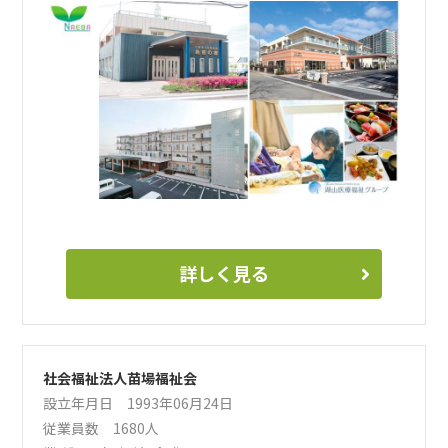
をしやすく、レクリエーションなどではこれまで学んでこら
れたことやご趣味なども活かすことができます。お客様から
直接感謝の言葉ももらえることは、大変大きなやりがいにな
ること間違いなしです。
魅力はまだまだございますので、是非お話をする機会になれ
ばと考えております。もちろん、皆様からのご質問も受け付
けております。皆さんとお会いできますこと楽しみにしてお
ります。
詳しく見る
社会福祉法人苗場福祉会
設立年月日 1993年06月24日
従業員数 1680人