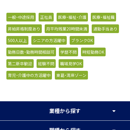
一般・中途採用
正社員
医療・福祉・介護
医療・福祉職
昇給昇格制度あり
月平均残業20時間未満
通勤手当あり
500人以上
シニアの方活躍中
ブランクOK
勤務日数・勤務時間相談可
学歴不問
時短勤務OK
第二新卒歓迎
経験不問
職場見学OK
育児・介護中の方活躍中
東葛・湾岸ゾーン
業種
から探す