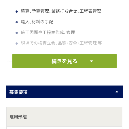
積算、予算管理、業務打ち合せ、工程表管理
職人、材料の手配
施工図面や工程表作成、管理
現場での検査立会、品質・安全・工程管理 等
続きを見る
何をしている会社？
弊社は、昭和48年に創業以来、「給排水衛生空調設備工事」・
「上下水道工事」・「土木工事」を主体とする設備工事店として
募集要項
営んでまいりました。
南房総の地でいやしとくつろぎ、笑顔あふれるより良い暮ら
しを提供しております。
住宅に係る５社のグループ企業を持ち、グループ全体の従業
雇用形態
員数は８０名、売り上げは１３億となります。