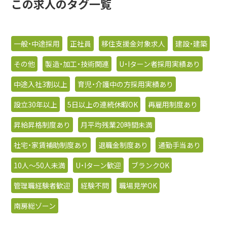
この求人のタグ一覧
一般・中途採用
正社員
移住支援金対象求人
建設・建築
その他
製造・加工・技術関連
U・Iターン者採用実績あり
中途入社3割以上
育児・介護中の方採用実績あり
設立30年以上
5日以上の連続休暇OK
再雇用制度あり
昇給昇格制度あり
月平均残業20時間未満
社宅・家賃補助制度あり
退職金制度あり
通勤手当あり
10人〜50人未満
U・Iターン歓迎
ブランクOK
管理職経験者歓迎
経験不問
職場見学OK
南房総ゾーン