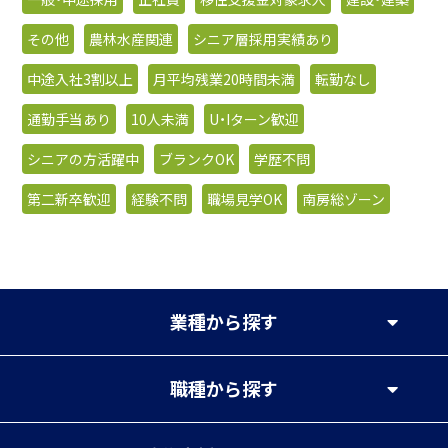
その他
農林水産関連
シニア層採用実績あり
中途入社3割以上
月平均残業20時間未満
転勤なし
通勤手当あり
10人未満
U・Iターン歓迎
シニアの方活躍中
ブランクOK
学歴不問
第二新卒歓迎
経験不問
職場見学OK
南房総ゾーン
業種
から探す
職種
から探す