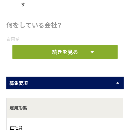
す
何をしている会社？
造園業
続きを見る
具体的には？
洗練された技術により、暮らしに安心・安全を、生活に豊かさ
を作り出す会社です。 自然環境を守り、地域の人々に感謝さ
れています。 伐採幹を薪に、枝葉は堆肥に、と再利用してい
募集要項
ます。
雇用形態
正社員