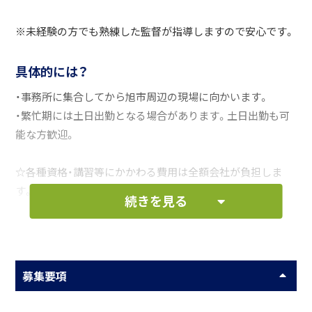
※未経験の方でも熟練した監督が指導しますので安心です。
具体的には？
・事務所に集合してから旭市周辺の現場に向かいます。
・繁忙期には土日出勤となる場合があります。土日出勤も可
能な方歓迎。
☆各種資格・講習等にかかわる費用は全額会社が負担しま
す。講習日の日給も通常通り支給します。
続きを見る
お仕事の一例として、以下のような業務を想定し
ています。
募集要項
現場の管理業務