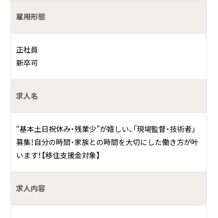
未経験者は先輩の補助・アシスタント業務から始めま
雇用形態
す。
正社員
何をしている会社？
新卒可
土木・建築工事の設計・施工・監理及び請負
求人名
具体的には？
「旭市」にて昭和59年創立の土木建築会社です。長年の経験か
“基本土日祝休み・残業少”が嬉しい、「現場監督・技術者」
ら培った高度な技術、柔軟な思考により的確にニーズへ対応
募集！自分の時間・家族との時間を大切にした働き方が叶
し、 高品質なものづくりを追求する企業姿勢を徹底していま
います！【移住支援金対象】
す。
安全管理も怠ることなく、あらゆる場面を想定し入念な打合
求人内容
せのもと、無事故・無災害に努めております。