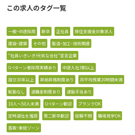
この求人のタグ一覧
一般・中途採用
新卒
正社員
移住支援金対象求人
建設・建築
その他
製造・加工・技術関連
“社員いきいき!元気な会社”宣言企業
U・Iターン者採用実績あり
中途入社3割以上
設立30年以上
昇給昇格制度あり
月平均残業20時間未満
転勤なし
退職金制度あり
通勤手当あり
10人〜50人未満
U・Iターン歓迎
ブランクOK
定時退社を推奨
第二新卒歓迎
経験不問
職場見学OK
香取・東総ゾーン