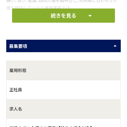
通い、泊り、看護、訪問介護を組み合し、利用者に合わせた介
護を提供している介護事業所です。
続きを見る
具体的には？
看護師が常駐し医療依存度の高い方や認知症の方をお預り
して、通いを中心に泊り、訪問看護、訪問介護を組み合わせ
募集要項
て、利用者の方に合わせた介護・看護を提供しています。ご自
宅で過ごせる方は、訪問看護、訪問介護をご利用頂き、一人で
自宅で過ごすことが難しくなってきたら、通所と泊りを組み
雇用形態
合わせた看護小規模多機能型施設を、そして、終の棲家とし
てホームホスピスフローラファミリーをご利用頂いており
ます。住み慣れた地域でその人らしい人生を全うすることの
正社員
お手伝いをさせて頂いております。
求人名