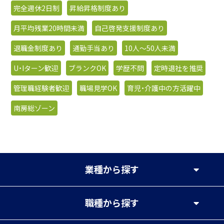
完全週休2日制
昇給昇格制度あり
月平均残業20時間未満
自己啓発支援制度あり
退職金制度あり
通勤手当あり
10人〜50人未満
U・Iターン歓迎
ブランクOK
学歴不問
定時退社を推奨
管理職経験者歓迎
職場見学OK
育児・介護中の方活躍中
南房総ゾーン
業種
から探す
職種
から探す