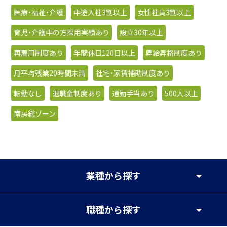
医療・福祉・介護
中途入社3割以上
女性社員3割以上
育児・介護中の方採用実績あり
設立30年以上
再雇用制度あり
年間休日120日以上
昇給昇格制度あり
月平均残業20時間未満
社宅・家賃補助制度あり
転勤なし
退職金制度あり
通勤手当あり
500人以上
南房総ゾーン
業種
から探す
職種
から探す