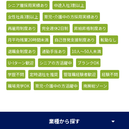
シニア層採用実績あり
中途入社3割以上
女性社員3割以上
育児・介護中の方採用実績あり
再雇用制度あり
完全週休2日制
昇給昇格制度あり
月平均残業20時間未満
自己啓発支援制度あり
転勤なし
退職金制度あり
通勤手当あり
10人〜50人未満
U・Iターン歓迎
シニアの方活躍中
ブランクOK
学歴不問
定時退社を推奨
管理職経験者歓迎
経験不問
職場見学OK
育児・介護中の方活躍中
南房総ゾーン
業種
から探す