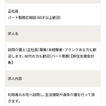
ご自宅で過ごせる方は、訪問看護、訪問介護をご利用頂き、一
人で自宅で過ごすことが難しくなってきたら、通所と泊りを
正社員
組み合わせたホスピスケアを行う「看護小規模多機能型施
パート勤務応相談（60才以上歓迎）
設」を、そして、終の棲家として「ホームホスピスフローラフ
ァミリー（有料老人ホーム）」をご利用頂いております。
求人名
住み慣れた地域でその人らしい人生を全うすることのお手
伝いをさせて頂いております。
訪問介護士〔正社員〕募集！未経験者・ブランクある方も歓
迎します。60代の方も歓迎（パート勤務）【移住支援金対
象】
求人内容
利用者のお宅へ訪問し、生活援助や身体介護を行って頂
きます。