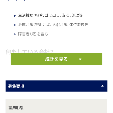
生活援助：掃除、ゴミ出し、洗濯、調理等
身体介護：排泄介助、入浴介護、体位変換等
障害者（児）を含む
何をしている会社？
続きを見る
通い、泊り、看護、訪問介護を組み合し、利用者に合わせた介
護を提供している介護事業所です。
具体的には？
募集要項
看護師が常駐し医療依存度の高い方や認知症の方をお預り
して、通いを中心に、訪問看護、訪問介護、泊りを組み合わせ
雇用形態
て、利用者の方に合わせた介護・看護を提供しています。