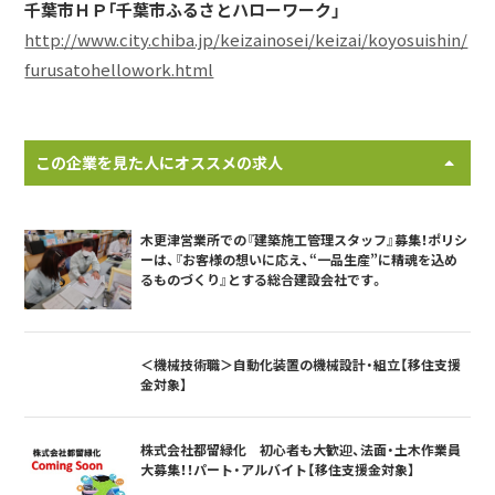
千葉市ＨＰ「千葉市ふるさとハローワーク」
http://www.city.chiba.jp/keizainosei/keizai/koyosuishin/
furusatohellowork.html
この企業を見た人にオススメの求人
木更津営業所での『建築施工管理スタッフ』募集！ポリシ
ーは、『お客様の想いに応え、“一品生産”に精魂を込め
るものづくり』とする総合建設会社です。
＜機械技術職＞自動化装置の機械設計・組立【移住支援
金対象】
株式会社都留緑化 初心者も大歓迎、法面・土木作業員
大募集！！パート・アルバイト【移住支援金対象】