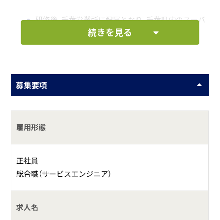
研修後、千葉営業所に配属となり、千葉県内のスーパ
続きを見る
ー・コンビニなどの点検や修理を担当します。
何をしている会社？
募集要項
弊社は、仙台から横浜までを営業地盤として食品関連冷凍冷
蔵設備工事（特にスーパー・ドラックストア・コンビニ等のシ
ョーケースや冷凍庫冷蔵庫の取付工事）およびその後の保守
雇用形態
点検・修理メンテナンスを行っています。
具体的には？
正社員
総合職（サービスエンジニア）
千葉県内のスーパー・ドラックストア・コンビニなどの修理
を担当していただきます。サービスカーを運転してスーパ
ー・ドラックストア・コンビニの各店へ出向き、冷凍冷蔵設備
求人名
の点検や修理を行います。