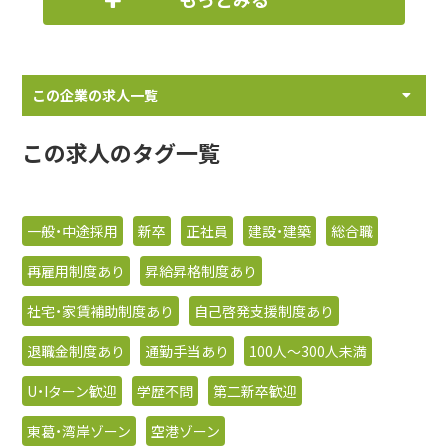
この企業の求人一覧
この求人のタグ一覧
一般・中途採用
新卒
正社員
建設・建築
総合職
再雇用制度あり
昇給昇格制度あり
社宅・家賃補助制度あり
自己啓発支援制度あり
退職金制度あり
通勤手当あり
100人〜300人未満
U・Iターン歓迎
学歴不問
第二新卒歓迎
東葛・湾岸ゾーン
空港ゾーン