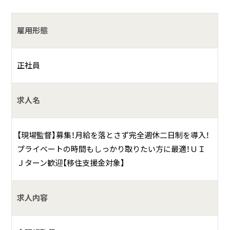
何をしている会社？
雇用形態
土木、建築業として主に公共工事の仕事をメインに行う、総
合建設業です。
正社員
確かな技術と情熱で地域の要望に的確に応え、「より安全・よ
り安心」をめざし、最近では2018年度・2019年度に、千葉県よ
求人名
り『優良工事企業』として表彰されるなど、信頼と実績を重ね
ております。
【現場監督】募集！月給を落とさず完全週休二日制を導入！
プライベートの時間もしっかり取りたい方に最適！ＵＩ
Ｊターン歓迎【移住支援金対象】
求人内容