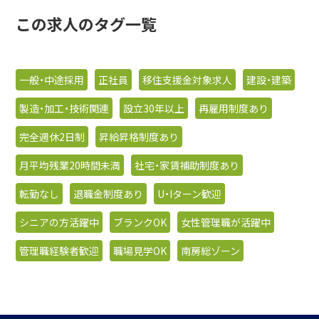
この求人のタグ一覧
一般・中途採用
正社員
移住支援金対象求人
建設・建築
製造・加工・技術関連
設立30年以上
再雇用制度あり
完全週休2日制
昇給昇格制度あり
月平均残業20時間未満
社宅・家賃補助制度あり
転勤なし
退職金制度あり
U・Iターン歓迎
シニアの方活躍中
ブランクOK
女性管理職が活躍中
管理職経験者歓迎
職場見学OK
南房総ゾーン