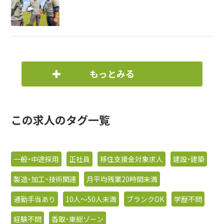
もっとみる
この求人のタグ一覧
一般・中途採用
正社員
移住支援金対象求人
建設・建築
製造・加工・技術関連
月平均残業20時間未満
通勤手当あり
10人〜50人未満
ブランクOK
学歴不問
経験不問
香取・東総ゾーン