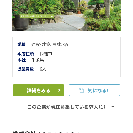
業
種
建設・建築
、
農林水産
本店住所
匝瑳市
本
社
千葉県
従業員数
6人
詳細をみる
気になる！
この企業が現在募集している求人（1）