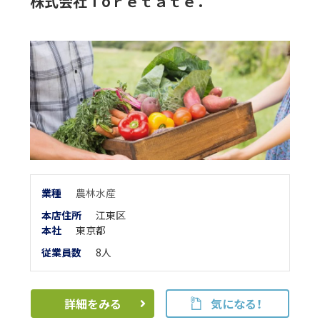
株式会社Ｔоｒｅｔａｔｅ．
業
種
農林水産
本店住所
江東区
本
社
東京都
従業員数
8人
詳細をみる
気になる！