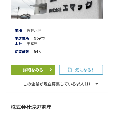
業
種
農林水産
本店住所
銚子市
本
社
千葉県
従業員数
54人
詳細をみる
気になる！
この企業が現在募集している求人（1）
株式会社渡辺畜産