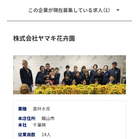
この企業が現在募集している求人（1）
株式会社ヤマキ花卉園
業
種
農林水産
本店住所
館山市
本
社
千葉県
従業員数
14人