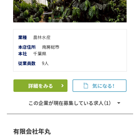
業
種
農林水産
本店住所
南房総市
本
社
千葉県
従業員数
9人
詳細をみる
気になる！
この企業が現在募集している求人（1）
有限会社年丸