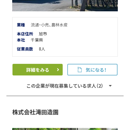
業
種
流通・小売
、
農林水産
本店住所
旭市
本
社
千葉県
従業員数
8人
詳細をみる
気になる！
この企業が現在募集している求人（2）
株式会社滝田造園