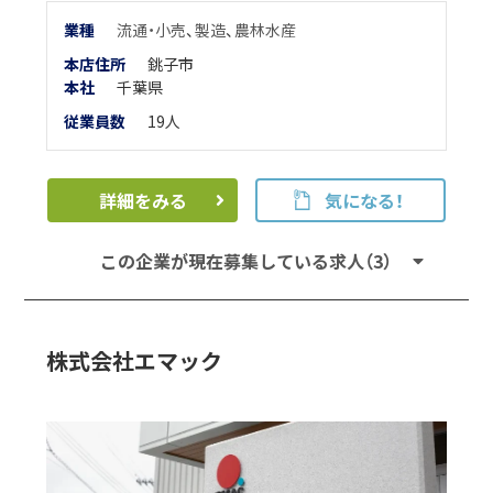
業
種
流通・小売
、
製造
、
農林水産
本店住所
銚子市
本
社
千葉県
従業員数
19人
詳細をみる
気になる！
この企業が現在募集している求人（3）
株式会社エマック