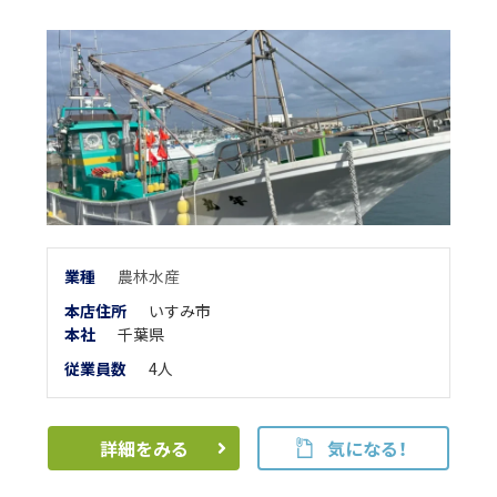
業
種
農林水産
本店住所
いすみ市
本
社
千葉県
従業員数
4人
詳細をみる
気になる！