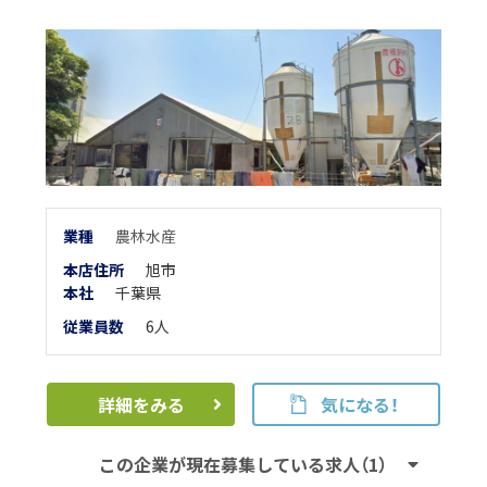
業
種
農林水産
本店住所
旭市
本
社
千葉県
従業員数
6人
詳細をみる
気になる！
この企業が現在募集している求人（1）