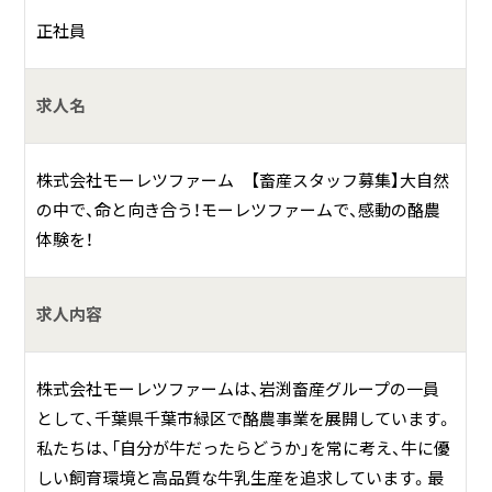
持続可能な酪農を通じて、地域社会に貢献することを目標と
正社員
しています。
求人名
具体的には？
【私たちの特徴】
株式会社モーレツファーム 【畜産スタッフ募集】大自然
■最新技術の導入
の中で、命と向き合う！モーレツファームで、感動の酪農
最新搾乳ロボットや、フリーストール牛舎などの先進的な設
体験を！
備を導入し、効率的かつ牛に優しい酪農を実現しています。
■高品質な牛乳生産
求人内容
徹底した衛生管理と牛の健康管理により、安心・安全で高品
質な牛乳を生産しています。
株式会社モーレツファームは、岩渕畜産グループの一員
として、千葉県千葉市緑区で酪農事業を展開しています。
■地域社会への貢献
私たちは、「自分が牛だったらどうか」を常に考え、牛に優
地域との連携を大切にし、学校給食への牛乳提供や地域イベ
しい飼育環境と高品質な牛乳生産を追求しています。最
ントへの参加などを通じて、地域社会の活性化に貢献してい