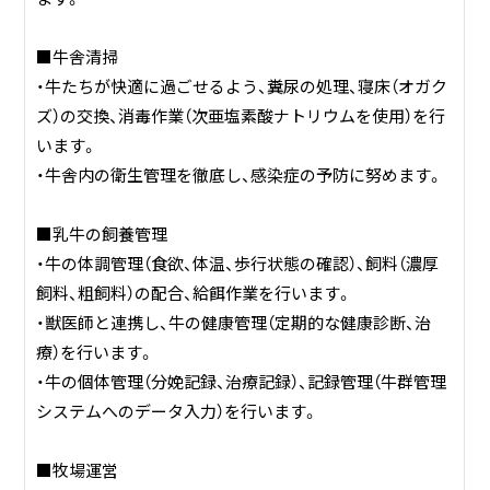
います。
■牛舎清掃
■経験豊富なスタッフ
・牛たちが快適に過ごせるよう、糞尿の処理、寝床（オガク
酪農経験豊富なスタッフが、牛の飼育から牛乳生産まで、高
ズ）の交換、消毒作業（次亜塩素酸ナトリウムを使用）を行
い専門性を持って業務に取り組んでいます。
います。
・牛舎内の衛生管理を徹底し、感染症の予防に努めます。
■地域との強い信頼関係
地域の方々との信頼関係を築き、地域に根差した企業として
■乳牛の飼養管理
活動しています。
・牛の体調管理（食欲、体温、歩行状態の確認）、飼料（濃厚
飼料、粗飼料）の配合、給餌作業を行います。
【今後の展望】
・獣医師と連携し、牛の健康管理（定期的な健康診断、治
株式会社モーレツファームは、これからも最新技術を積極的
療）を行います。
に導入し、持続可能な酪農を追求していきます。地域社会と
・牛の個体管理（分娩記録、治療記録）、記録管理（牛群管理
の連携をさらに強化し、地域に貢献できる企業を目指しま
システムへのデータ入力）を行います。
す。
■牧場運営