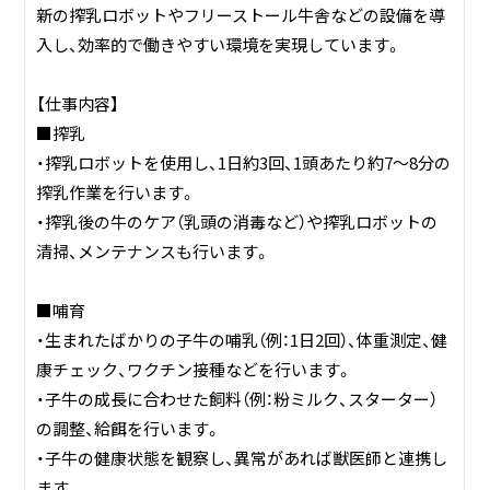
新の搾乳ロボットやフリーストール牛舎などの設備を導
ます。
入し、効率的で働きやすい環境を実現しています。
耕作放棄地の解消と地産地消という部分にこだわって行き
ます。
【仕事内容】
■搾乳
■従業員を大切にする環境
・搾乳ロボットを使用し、1日約3回、1頭あたり約7～8分の
従業員一人ひとりが働きやすい環境づくりに努め、スキルア
搾乳作業を行います。
ップやキャリア形成を支援しています。
・搾乳後の牛のケア（乳頭の消毒など）や搾乳ロボットの
清掃、メンテナンスも行います。
【事業内容】
酪農事業（牛乳生産、乳製品製造・販売）
■哺育
畜産事業（肉牛肥育）
・生まれたばかりの子牛の哺乳（例：1日2回）、体重測定、健
耕作事業（飼料作物生産）
康チェック、ワクチン接種などを行います。
・子牛の成長に合わせた飼料（例：粉ミルク、スターター）
【私たちの強み】
の調整、給餌を行います。
■岩渕畜産グループの安定基盤
・子牛の健康状態を観察し、異常があれば獣医師と連携し
グループ企業との連携により、安定した経営基盤を確立して
ます。