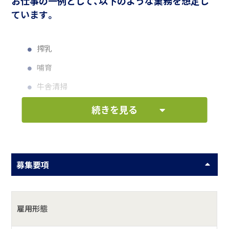
お仕事の一例として、以下のような業務を想定し
ています。
搾乳
哺育
牛舎清掃
乳牛の飼養管理
続きを見る
牧場運営など
何をしている会社？
募集要項
株式会社モーレツファームは、岩渕畜産グループの一員とし
て、千葉県千葉市緑区に拠点を置く酪農企業です。私たちは、
雇用形態
「自分が牛だったらどうか」を常に考え、牛に優しい飼育環境
と高品質な牛乳生産を追求しています。