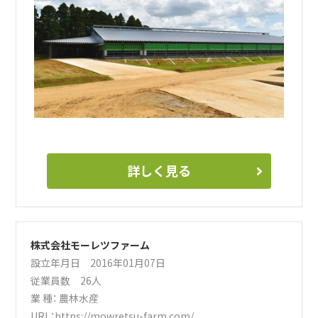
詳しく見る
株式会社モーレツファーム
設立年月日 2016年01月07日
従業員数 26人
業 種：
農林水産
URL：
https://mowretsu-farm.com/