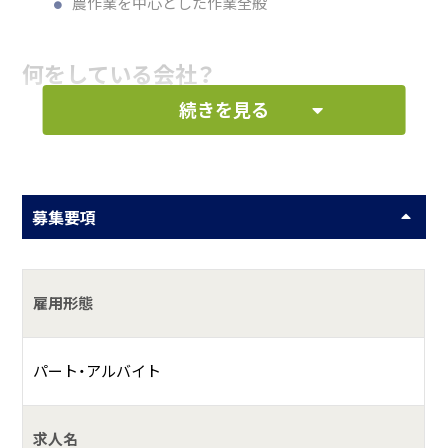
農作業を中心とした作業全般
何をしている会社？
続きを見る
ハーブとエディブルフラワーの生産を中心に、里山の再生、
カフェや直売所、自由に遊べる農業公園等の運営をしていま
す。
募集要項
雇用形態
パート・アルバイト
求人名