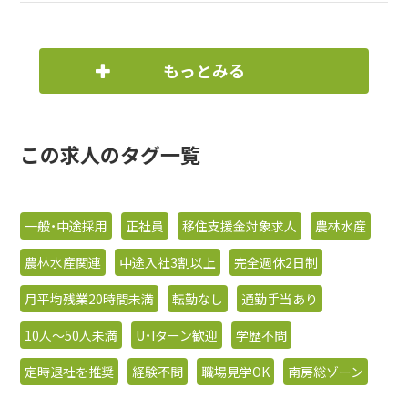
もっとみる
この求人のタグ一覧
一般・中途採用
正社員
移住支援金対象求人
農林水産
農林水産関連
中途入社3割以上
完全週休2日制
月平均残業20時間未満
転勤なし
通勤手当あり
10人〜50人未満
U・Iターン歓迎
学歴不問
定時退社を推奨
経験不問
職場見学OK
南房総ゾーン