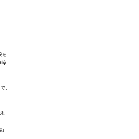
設を
神障
で、
の永
度」