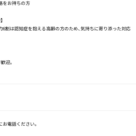
格をお持ちの方
】
約6割は認知症を抱える高齢の方のため、気持ちに寄り添った対応
。
方歓迎。
。
にお電話ください。