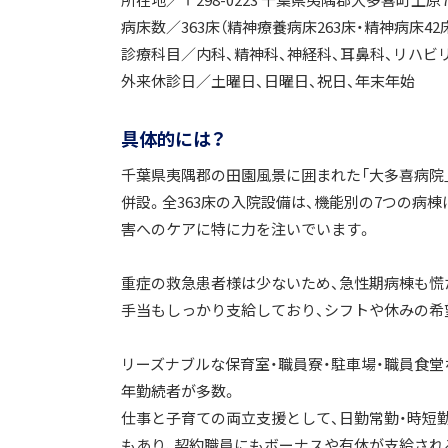
所在地／〒298-0223 千葉県夷隅郡大多喜町上原7
病床数／363床（精神療養病床263床・精神病床42
診療科目／内科、精神科、神経科、耳鼻科、リハビ
外来休診日／土曜日、日曜日、祝日、年末年始
具体的には？
千葉県夷隅郡の田園風景に囲まれた「大多喜病院
併設。全363床の入院設備は、機能別の7つの病
害へのケアに特に力を注いでいます。
重症の救急患者様は少ないため、急性期病棟も慌
手当もしっかり支給しており、シフトや休みの希
リーズナブルな保育室・職員寮・駐車場・職員食堂
年勤続者が多数。
仕事と子育ての両立支援として、日勤常勤・時短勤
もあり、契約職員にもボーナスや有休が支給され