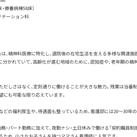
86
床・療養病棟58床）
リテーション科
」は、精神科医療に特化し、退院後の在宅生活を支える多様な関連施
棟に分かれていて、高齢化が進む地域のために、認知症や、老年期の精
ただしさはなく、定刻通りに働けることが大きな魅力。残業は当番制
望にも可能な限り応えています。
などの福利厚生や、待遇面も整っているため、看護部には20～30年
務・パート勤務に加えて、夜勤ナシ・土日休みで働ける「契約職員制
るため、小さなお子さんを持つママさん看護師に人気です。