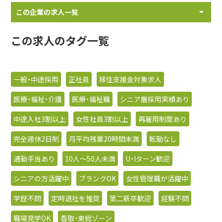
この企業の求人一覧
この求人のタグ一覧
一般・中途採用
正社員
移住支援金対象求人
医療・福祉・介護
医療・福祉職
シニア層採用実績あり
中途入社3割以上
女性社員3割以上
再雇用制度あり
完全週休2日制
月平均残業20時間未満
転勤なし
通勤手当あり
10人〜50人未満
U・Iターン歓迎
シニアの方活躍中
ブランクOK
女性管理職が活躍中
学歴不問
定時退社を推奨
第二新卒歓迎
経験不問
職場見学OK
香取・東総ゾーン