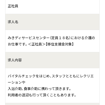
正社員
送迎業務や移動時のサポート（可能な方）
求人名
何をしている会社？
千葉県銚子市で、地域の高齢者の生活を支える老人通所介護
みきディサービスセンター（定員１８名）における介護の
（デイサービス）事業と居宅介護支援事業を行っている会社で
お仕事です。＜正社員＞【移住支援金対象】
す。
求人内容
具体的には？
千葉県銚子市に拠点を置き、高齢者の在宅生活を支える介護
バイタルチェックをはじめ、スタッフとともにレクリエ
サービスを提供しています。デイサービスでは、入浴・食事・
ーションや
機能訓練・レクリエーションなどを通じて、利用者様が心身
入浴介助、食事介助に携わって頂きます。
ともに健康で充実した日常を送れるよう支援しています。
利用者の送迎も行って頂くこともあります。
また、居宅介護支援事業ではケアマネジャーが在籍し、ご本
人やご家族の希望をもとにケアプランを作成し、各種介護サ