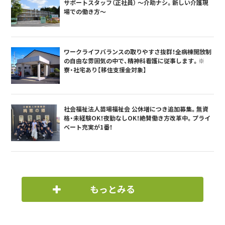
サポートスタッフ（正社員） ～介助ナシ。新しい介護現
場での働き方～
ワークライフバランスの取りやすさ抜群！全病棟開放制
の自由な雰囲気の中で、精神科看護に従事します。※
寮・社宅あり【移住支援金対象】
社会福祉法人苗場福祉会 公休増につき追加募集。無資
格・未経験OK！夜勤なしOK！絶賛働き方改革中。プライ
ベート充実が1番！
もっとみる