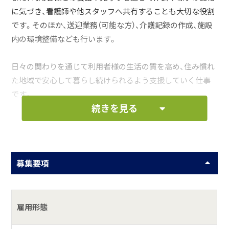
に気づき、看護師や他スタッフへ共有することも大切な役割
です。そのほか、送迎業務（可能な方）、介護記録の作成、施設
内の環境整備なども行います。
日々の関わりを通じて利用者様の生活の質を高め、住み慣れ
た地域で安心して暮らし続けられるよう支援していく仕事
です。
続きを見る
お仕事の一例として、以下のような業務を想定し
ています。
募集要項
食事・入浴・排せつなどの日常生活介助
利用者様の見守り・声かけ・体調変化の確認
雇用形態
レクリエーションや体操の準備・実施補助
護記録の作成およびスタッフ間の情報共有