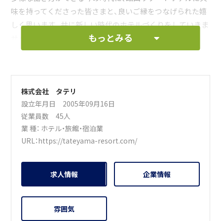
味を持ってくださった皆さまと、良いご縁をつなげられた嬉
しく思います。共に新しい時代のホテルづくりをしていきま
もっとみる
せんか。
就業条件などについてご希望があれば、どうぞお気軽にご相
談ください。
掲載だけでは伝えきれないことも多くあります。
これからの運営を担っていただけるリーダーとして成長し
株式会社 タテリ
設立年月日 2005年09月16日
ていただくことも歓迎しています。実現したいことなどのア
従業員数 45人
イディアがあれば、是非お聞かせください。皆様のご応募お
業 種：
ホテル・旅館・宿泊業
待ちしております。
URL：
https://tateyama-resort.com/
求人情報
企業情報
雰囲気