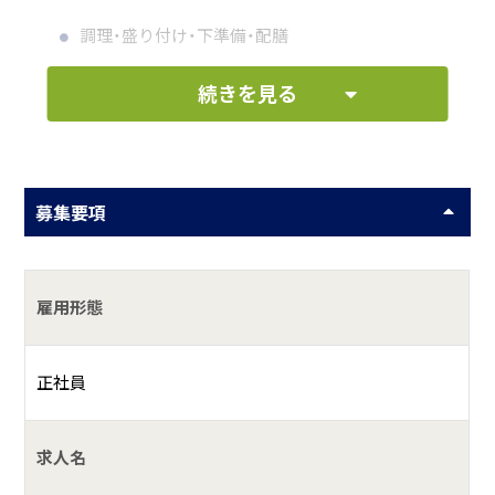
調理・盛り付け・下準備・配膳
片付け・清掃・皿洗い
続きを見る
何をしている会社？
館山市平砂浦海岸（南房総国定公園）におけるリゾートホテ
募集要項
ルの運営している会社
具体的には？
雇用形態
リゾートホテル内のレストランの調理を担当頂きます。夏は
ファミリー層が中心ですが、多くの年齢層の方が宿泊されま
正社員
す。和洋食の料理を提供しております。
求人名