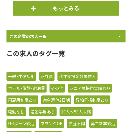
もっとみる
この企業の求人一覧
この求人のタグ一覧
一般・中途採用
正社員
移住支援金対象求人
ホテル・旅館・宿泊業
その他
シニア層採用実績あり
再雇用制度あり
完全週休2日制
昇給昇格制度あり
転勤なし
通勤手当あり
10人〜50人未満
U・Iターン歓迎
ブランクOK
学歴不問
第二新卒歓迎