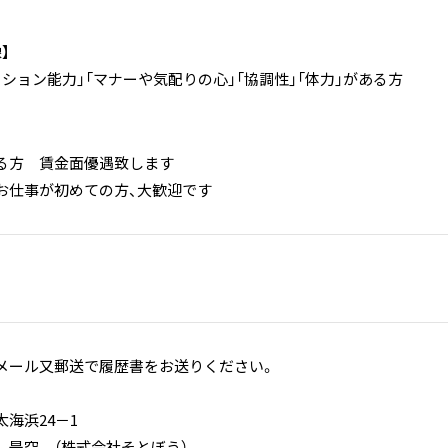
】
ション能力」「マナーや気配りの心」「協調性」「体力」がある方
る方 賃金面優遇致します
お仕事が初めての方、大歓迎です
メール又郵送で履歴書をお送りください。
海浜24－1
 是空 （株式会社そとぼう）