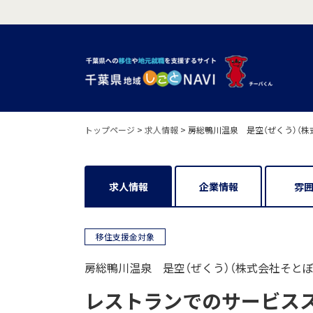
トップページ
>
求人情報
>
房総鴨川温泉 是空（ぜくう）（株
求人情報
企業情報
雰
移住支援金対象
房総鴨川温泉 是空（ぜくう）（株式会社そとぼ
レストランでのサービスス