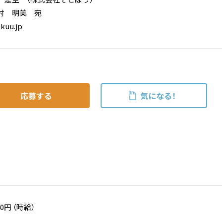
村 明美 宛
kuu.jp
応募する
気になる！
40円 （時給）