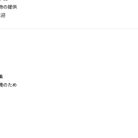
飲物の提供
送迎
集
5歳のため