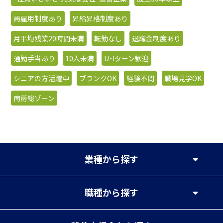
再雇用制度あり
昇給昇格制度あり
月平均残業20時間未満
転勤なし
退職金制度あり
通勤手当あり
10人未満
U・Iターン歓迎
シニアの方活躍中
ブランクOK
経験不問
職場見学OK
南房総ゾーン
業種
から探す
職種
から探す