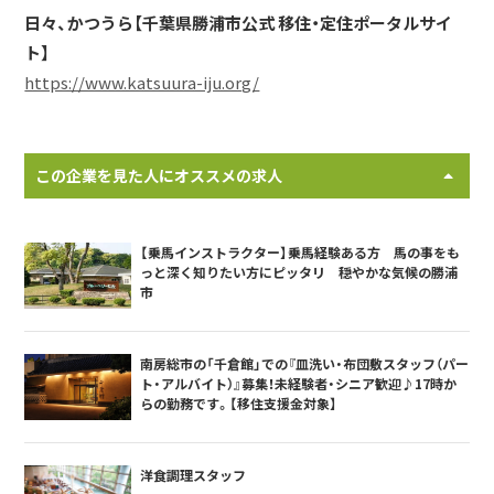
日々、かつうら【千葉県勝浦市公式 移住・定住ポータルサイ
ト】
https://www.katsuura-iju.org/
この企業を見た人にオススメの求人
【乗馬インストラクター】乗馬経験ある方 馬の事をも
っと深く知りたい方にピッタリ 穏やかな気候の勝浦
市
南房総市の「千倉館」での『皿洗い・布団敷スタッフ（パー
ト・アルバイト）』募集！未経験者・シニア歓迎♪17時か
らの勤務です。【移住支援金対象】
洋食調理スタッフ