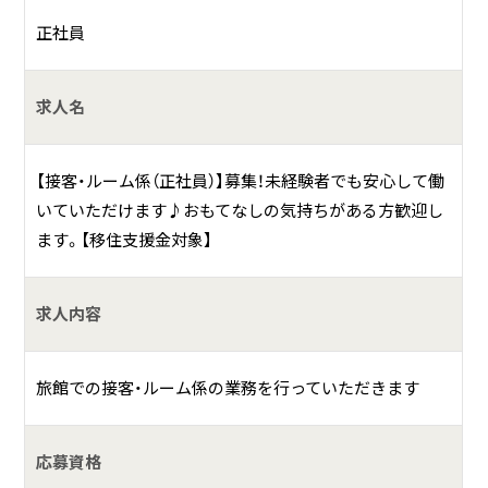
「黒潮資料館」が隣接。
正社員
具体的には？
求人名
すぐそばにある勝浦漁港は、上質で多種多様な海の幸の宝
庫。日本有数のカツオ水揚げ港として知られ、金目鯛・伊勢海
【接客・ルーム係（正社員）】募集！未経験者でも安心して働
老・アワビなども豊富。新鮮な獲れたての魚貝類を宿泊客の
いていただけます♪おもてなしの気持ちがある方歓迎し
皆様にご提供するをモットーとし、おもてなしを大切にする
ます。【移住支援金対象】
旅館です。
求人内容
旅館での接客・ルーム係の業務を行っていただきます
応募資格