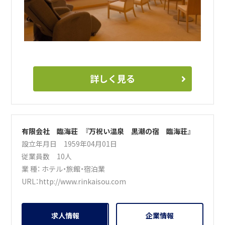
詳しく見る
有限会社 臨海荘 『万祝い温泉 黒潮の宿 臨海荘』
設立年月日 1959年04月01日
従業員数 10人
業 種：
ホテル・旅館・宿泊業
URL：
http://www.rinkaisou.com
求人情報
企業情報