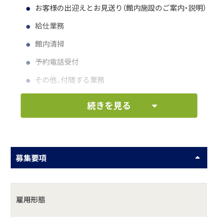
お客様の出迎えとお見送り（館内施設のご案内・説明）
給仕業務
館内清掃
予約電話受付
その他、付随する業務
続きを見る
何をしている会社？
昭和34年創業。黒潮寄せる南房総勝浦。
すぐ目の前が「勝浦海水浴場」という最高のロケーションに
募集要項
あり、心を洗う海の眺め、漁師風の館内、新鮮な海の幸を使用
した料理の数々は、目にも舌にも嬉しい味とボリュームが自
慢の宿です。
雇用形態
◆収容人数／50名 客室／16室。