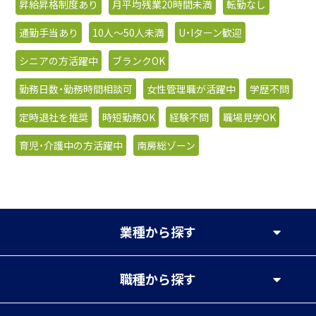
昇給昇格制度あり
月平均残業20時間未満
転勤なし
通勤手当あり
10人〜50人未満
U・Iターン歓迎
シニアの方活躍中
ブランクOK
勤務日数・勤務時間相談可
女性管理職が活躍中
学歴不問
定時退社を推奨
時短勤務OK
経験不問
職場見学OK
育児・介護中の方活躍中
南房総ゾーン
業種
から探す
職種
から探す