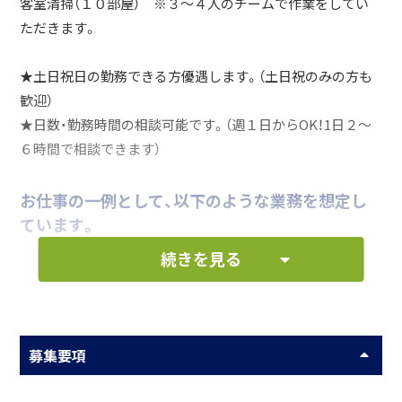
客室清掃（１０部屋） ※３～４人のチームで作業をしてい
ただきます。
★土日祝日の勤務できる方優遇します。（土日祝のみの方も
歓迎）
★日数・勤務時間の相談可能です。（週１日からOK！1日２～
６時間で相談できます）
お仕事の一例として、以下のような業務を想定し
ています。
続きを見る
清掃業務等
何をしている会社？
募集要項
創業34年、懐古なアンティークで大正ロマンを思わせる隠れ