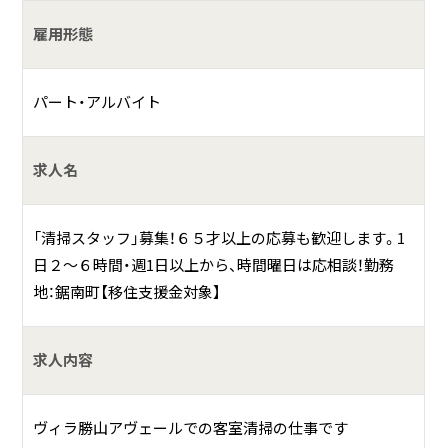
家的なお宿。
雇用形態
具体的には？
パート・アルバイト
都会的なリゾートホテルとは違い、家庭的で温かい接客サー
ビスと都会では味わえない自然の中で時間を忘れてくつろ
げるペンションを目指しています。
求人名
また、当社はペット同伴で泊まれる「離れ」の客室、ペットが
遊べるドッグランも備えています。
「清掃スタッフ」募集！６５才以上の応募も歓迎します。1
日２～６時間・週1日以上から、時間曜日は応相談！勤務
地：鋸南町【移住支援金対象】
求人内容
ヴィラ勝山アヴェールでの客室清掃の仕事です