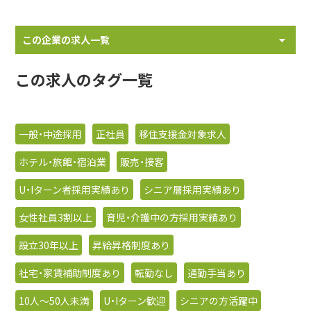
この企業の求人一覧
この求人のタグ一覧
一般・中途採用
正社員
移住支援金対象求人
ホテル・旅館・宿泊業
販売・接客
U・Iターン者採用実績あり
シニア層採用実績あり
女性社員3割以上
育児・介護中の方採用実績あり
設立30年以上
昇給昇格制度あり
社宅・家賃補助制度あり
転勤なし
通勤手当あり
10人〜50人未満
U・Iターン歓迎
シニアの方活躍中