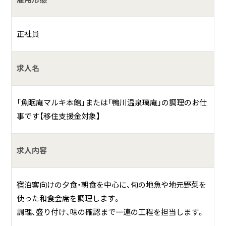
何をしている会社？
正社員
当館は、たった6室の昔ながらの小さなお宿ですが、 美味しい
磯料理と露天風呂、お客様本位でゆったりくつろげるおもて
なしが自慢のお宿です。
求人名
具体的には？
「魚眠庵マルキ本館」または「鴨川温泉璃庵」の調理のお仕
魚屋さんから生まれた料理宿。郷土が生み出した数々の味わ
事です【移住支援金対象】
いとともに、産地でなくては味わえない「本物の魚の味」がお
楽しみいただけます。
ご夫婦や家族連れがお客様の中心です。清潔さと心温まるサ
求人内容
ービスを心掛けて職務に従事いたしております。
宿泊客向けの夕食・朝食を中心に、旬の地魚や地元野菜を
使った和食会席を調理します。
調理、盛り付け、味の確認まで一連の工程を担当します。