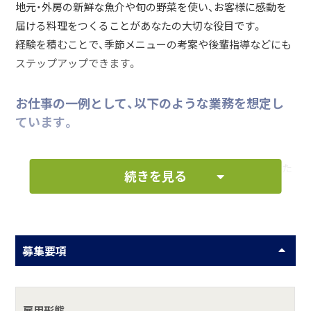
地元・外房の新鮮な魚介や旬の野菜を使い、お客様に感動を
届ける料理をつくることがあなたの大切な役目です。
経験を積むことで、季節メニューの考案や後輩指導などにも
ステップアップできます。
お仕事の一例として、以下のような業務を想定し
ています。
夕食・朝食の調理全般。旬の魚介や地元野菜を使った
続きを見る
料理の仕上げを担当
魚の下処理、出汁取り、野菜のカットなど、翌日の準
備作業
募集要項
厨房内の清掃、食材の保存状態や使用期限の管理、発
注補助など
雇用形態