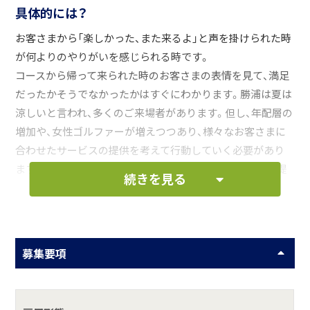
具体的には？
お客さまから「楽しかった、また来るよ」と声を掛けられた時
が何よりのやりがいを感じられる時です。
コースから帰って来られた時のお客さまの表情を見て、満足
だったかそうでなかったかはすぐにわかります。勝浦は夏は
涼しいと言われ、多くのご来場者があります。但し、年配層の
増加や、女性ゴルファーが増えつつあり、様々なお客さまに
合わせたサービスの提供を考えて行動していく必要があり
ます。夏のおしぼりサービスや、コース内トイレの増設の提
続きを見る
案など、お客さまに一日安心してプレーしていただけるよう
に何をすべきか、ルーティン業務だけでなく、日々改善して
いくことも重要です。みんなで話し合いながら実行していき
ましょう。
募集要項
お仕事の一例として、以下のような業務を想定し
ています。