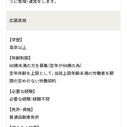
うに管理・運営をします。
洗濯など多岐にわたっています。一方、マスター室では当日
のスタート時刻に合わせて、カートがスタートできるように
時間やコースの調整を行いながら、積み込みや送り出しの指
応募資格
示を出します。
さらにお客さまがプレー中には、各カートごとの進行状況を
【学歴】
カートのナビゲーションシステムからパソコンの画面で確
高卒以上
認して、昼食時間の調整を行ったり、遅れているカートには
ナビにメッセージを送ったりします。また、急病人などの対
【年齢制限】
応として、コースにお迎えの指示を出すことや、雷警報の発
60歳未満の方を募集（定年が60歳の為）
令があると、プレーの中断指示や再開指示を行います。さら
定年年齢を上限として、当該上限年齢未満の労働者を期
にカートの修理、調整をはじめ、カート道やコース内売店の
間の定めのない労働契約
掃除などの仕事があります。
【必要な経験】
必要な経験：経験不問
【免許・資格】
普通自動車免許