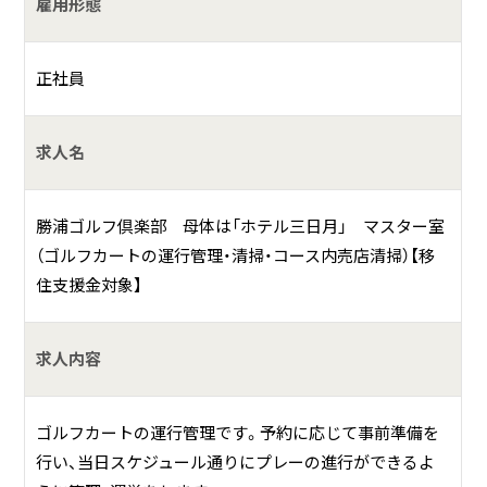
雇用形態
マスター室補佐業務
正社員
何をしている会社？
求人名
ゴルフ場運営
勝浦ゴルフ倶楽部 母体は「ホテル三日月」 マスター室
具体的には？
（ゴルフカートの運行管理・清掃・コース内売店清掃）【移
住支援金対象】
マスター室の仕事は役割分担で行っています。パート・アル
バイト従業員が多く、そのシフトを調整して役割分担を行い
ます。
求人内容
朝のカートのセッティング、お客さまの車からキャディバッ
グを下ろすポーター、キャディバッグのカートへの積み込
ゴルフカートの運行管理です。予約に応じて事前準備を
み、コースへの送り出し、コースからのお迎え、クラブ清掃、
行い、当日スケジュール通りにプレーの進行ができるよ
コース内忘れ物対応、カートの清掃、及びカート備品の清掃・