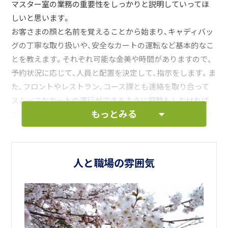
マスター室の業務の重要性をしっかりと説明していってほ
しいと思います。
お客さまの顔と名前を覚えることから始まり、キャディバッ
グの丁寧な取り扱いや、安全なカートの運転など基本的なこ
とを教えます。それぞれ可能な金美や時間がありますので、
予約状況に応じて、人員と配置を決定して、指示をします。ま
た、フロントやレストラン、コース課とも連絡を取り合って
スムースなカートの運行ができるように調整もしなければ
もっとみる
なりません。何事も一生懸命取り組めば、周りの仲間からは
応援もされますし、助けてくれます。何よりメンバーのお客
さまでさえ、気遣ってくれるかもしれません。
安心安全にお客さまに一日楽しんでもらうために、そして、
人と職場の雰囲気
お客さまから見て、どうやったら喜ばれるかをマスター室を
ひとつのチームとしてまとめていってください。