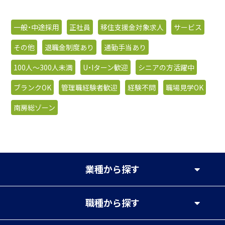
一般・中途採用
正社員
移住支援金対象求人
サービス
その他
退職金制度あり
通勤手当あり
100人〜300人未満
U・Iターン歓迎
シニアの方活躍中
ブランクOK
管理職経験者歓迎
経験不問
職場見学OK
南房総ゾーン
業種
から探す
職種
から探す