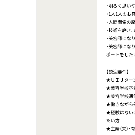
・明るく思い
・1人1人の
・人間関係の
・技術を磨き
・美容師にな
・美容師にな
ポートをした
【歓迎要件】
★ＵＩＪター
★美容学校卒
★美容学校通
★働きながら
★経験はない
たい方
★主婦（夫）