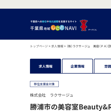
トップページ
>
求人情報
>
（株）ラクサージュ 美容（ＰＡ）【
求人情報
企業情報
雰
移住支援金対象
株式会社 ラクサージュ
勝浦市の美容室Beauty&R