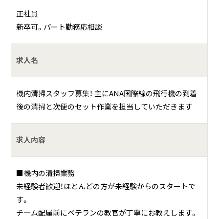
何をしている会社？
正社員
新卒可。パート勤務応相談
成田国際空港で空港グランドサービス業務を行っています。
求人名
具体的には？
到着した飛行機の客室の清掃と同時に次のフライトのお客
様のための座席のセットアップを行います。
機内清掃スタッフ募集！ 主にANA国際線の飛行機の到着
実際に搭乗するお客様と接する機会はほとんどありません
後の清掃と次便のセット作業を担当していただきます
が、「お客様のためのクリーンで快適な客室」・「航空機の定時
運航」という航空会社の重要なサービスの提供に深く関わっ
求人内容
ています。
■機内の清掃業務
未経験者歓迎！ほとんどの方が未経験からのスタートで
す。
チーム配属前にベテランの教官が丁寧にお教えします。