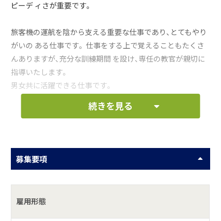
ピーデ ィさが重要です。
旅客機の運航を陰から支える重要な仕事であり、とてもやり
がいの ある仕事です。 仕事をする上で覚えることもたくさ
んありますが、充分な訓練期間 を設け、専任の教官が親切に
指導いたします。
男女共に活躍できる仕事です。
続きを見る
お仕事の一例として、以下のような業務を想定し
ています。
募集要項
客室内の清掃とセットアップ業務全般
化粧室の清掃と消耗品の補充
空港内での車両の運転
雇用形態