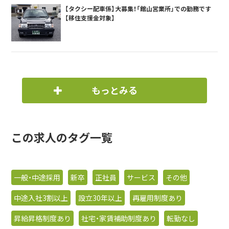
【タクシー配車係】大募集！「館山営業所」での勤務です
【移住支援金対象】
もっとみる
この求人のタグ一覧
一般・中途採用
新卒
正社員
サービス
その他
中途入社3割以上
設立30年以上
再雇用制度あり
昇給昇格制度あり
社宅・家賃補助制度あり
転勤なし