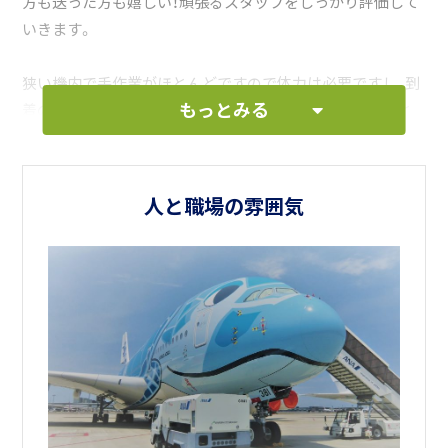
方も送った方も嬉しい！頑張るスタッフをしっかり評価して
いきます。
狭い機内で手作業がほとんどですので体力は必要ですし、到
もっとみる
着の飛行機に合わせて仕事を行いますので時間も規則的と
はいきませんが、その分、信頼できる仲間と味わう達成感や
チーム内で互いをフォローし合う温かい環境が当社の魅力
です。スタッフ皆の力で、昨年度もANA成田エアポートサー
人と職場の雰囲気
ビスのパートナー社として評価表彰されました。
社内イベントも多く、今後も当社と共に楽しく成長していけ
る新しいスタッフを多数名募集します。
お気軽に話を聞きに来てください。