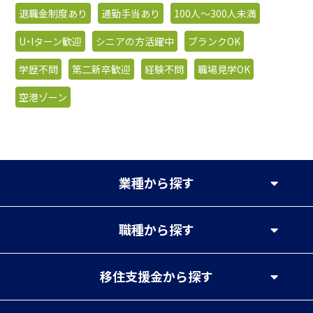
退職金制度あり
通勤手当あり
100人〜300人未満
U・Iターン歓迎
シニアの方活躍中
ブランクOK
学歴不問
第二新卒歓迎
経験不問
職場見学OK
空港ゾーン
業種
から探す
職種
から探す
移住支援金
から探す