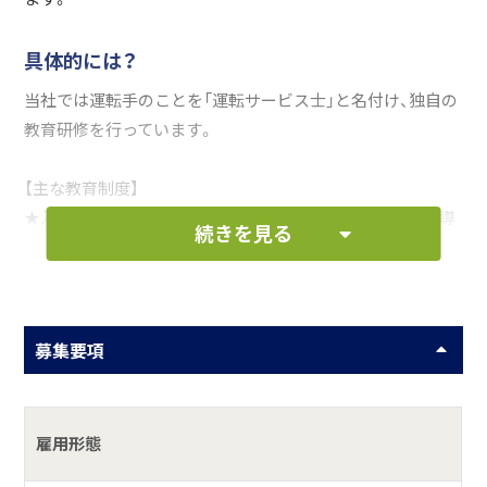
具体的には？
当社では運転手のことを「運転サービス士」と名付け、独自の
教育研修を行っています。
【主な教育制度】
★入社時研修（基本となる業務知識及び動作の両面から指導
続きを見る
いたします）
★社内研修プログラム（主に安全運行・機密保持・礼節等に関
する研修を定期的に行い、確認します）
★ＯＪＴ（ベテラン社員が同乗し、実地指導を行います）
募集要項
★事故研修
★交通安全講習
★ブラッシュＵＰ研修
雇用形態
お仕事の一例として、以下のような業務を想定し