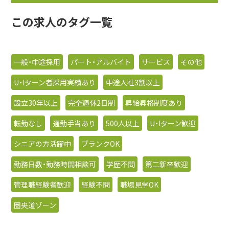
この求人のタグ一覧
一般・中途採用
パート・アルバイト
サービス
その他
U・Iターン者採用実績あり
中途入社3割以上
設立30年以上
完全週休2日制
昇給昇格制度あり
転勤なし
通勤手当あり
500人以上
U・Iターン歓迎
シニアの方活躍中
ブランクOK
勤務日数・勤務時間相談可
学歴不問
第二新卒歓迎
管理職経験者歓迎
経験不問
職場見学OK
圏央道ゾーン