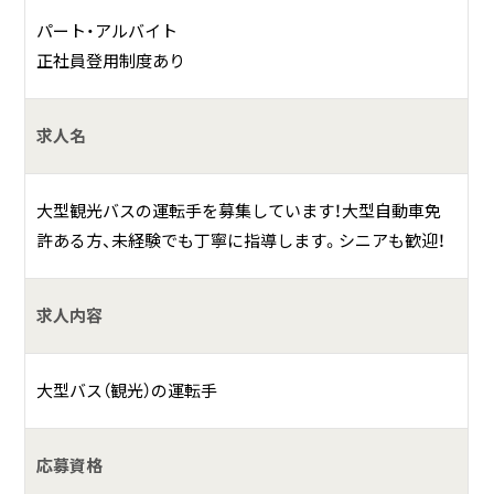
ています。
パート・アルバイト
正社員登用制度あり
観光バスの運転業務
求人名
その他付随する業務
大型観光バスの運転手を募集しています！大型自動車免
何をしている会社？
許ある方、未経験でも丁寧に指導します。シニアも歓迎！
シダックスグループの重要な一翼として、車両運行管理の ト
ータルアウトソーシング事業を行います。
求人内容
現在、民間企業、官公庁、地方自治体併せて約1,100団体の顧
客と長期契約を結び、約3,600台の運行管理を請け負う、業界
大型バス（観光）の運転手
トップの実績を有しています。
応募資格