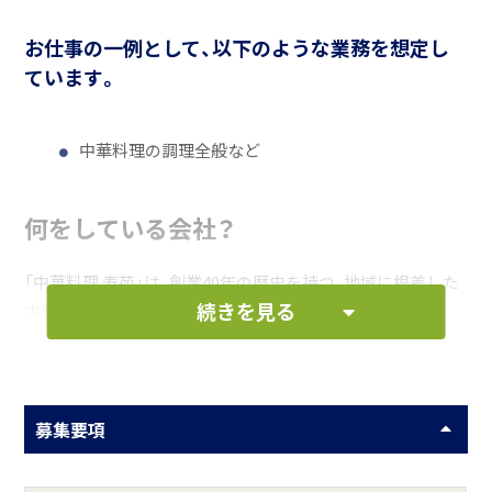
お仕事の一例として、以下のような業務を想定し
ています。
中華料理の調理全般など
何をしている会社？
「中華料理 寿苑」は、創業40年の歴史を持つ、地域に根差した
続きを見る
中華料理店です。
地元農家の新鮮な野菜など、厳選された食材を使った本格的
な中華料理を提供しています。アットホームな雰囲気で、ス
タッフ同士の仲が良く、未経験者でも安心して働ける環境で
募集要項
す。