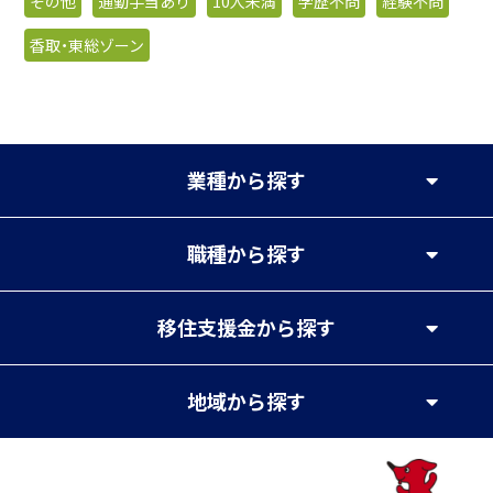
その他
通勤手当あり
10人未満
学歴不問
経験不問
香取・東総ゾーン
業種
から探す
職種
から探す
移住支援金
から探す
地域
から探す