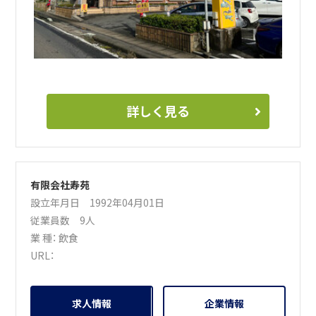
詳しく見る
有限会社寿苑
設立年月日 1992年04月01日
従業員数 9人
業 種：
飲食
URL：
求人情報
企業情報