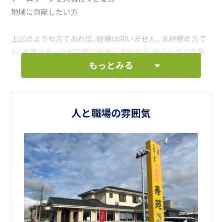
地域に貢献したい方
上記のような方であれば、経験は問いません。未経験の方で
も、先輩スタッフが丁寧に指導しますので、安心してご応募
もっとみる
ください。
「寿苑」で働くということは、単に料理を作る、接客をすると
いうことではありません。お客様に「美味しい」と言っていた
人と職場の雰囲気
だき、笑顔になっていただく。その瞬間に立ち会える、やりが
いのある仕事です。
私たちと一緒に、「寿苑」の味と笑顔を、さらに多くのお客様
に届けていきませんか？
あなたからのご応募を、心よりお待ちしております！