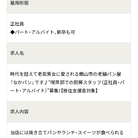
雇用形態
大正8年創業。館山駅前に本店を持つ通称『なかぱん』は館山
市の超人気パン店です！
パンだけではなく、サンドイッチ・ケーキ等の製造販売およ
正社員
びカフェの経営等もおこなっており、ランチも人気です。
◆パート・アルバイト、新卒も可
地元で知らない人はいない程歴史のあるパン屋で、地元だけ
でなく、館山を訪れた観光客の方々も袋いっぱいのパンをお
求人名
土産にするなど、熱烈なファンが多い老舗のパン屋です。
具体的には？
時代を超えて老若男女に愛される館山市の老舗パン屋
『なかパン』です♪“喫茶部での厨房スタッフ（正社員・パ
◆館山駅前本店
ート・アルバイト）”募集！【移住支援金対象】
〒249-0045 千葉県館山市北条1882
◆館山バイパス店：なかぱんカフェ
求人内容
〒294-0045 千葉県館山市北条692-2
当店には焼き立てパンやランチ・スイーツが食べられる
◆君津店：なかぱんカフェ