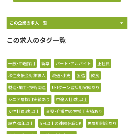
この企業の求人一覧
この求人のタグ一覧
一般・中途採用
新卒
パート・アルバイト
正社員
移住支援金対象求人
流通・小売
製造
飲食
製造・加工・技術関連
U・Iターン者採用実績あり
シニア層採用実績あり
中途入社3割以上
女性社員3割以上
育児・介護中の方採用実績あり
設立30年以上
5日以上の連続休暇OK
再雇用制度あり