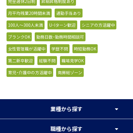
完全週休2日制
昇給昇格制度あり
月平均残業20時間未満
通勤手当あり
100人〜300人未満
U・Iターン歓迎
シニアの方活躍中
ブランクOK
勤務日数・勤務時間相談可
女性管理職が活躍中
学歴不問
時短勤務OK
第二新卒歓迎
経験不問
職場見学OK
育児・介護中の方活躍中
南房総ゾーン
業種
から探す
職種
から探す