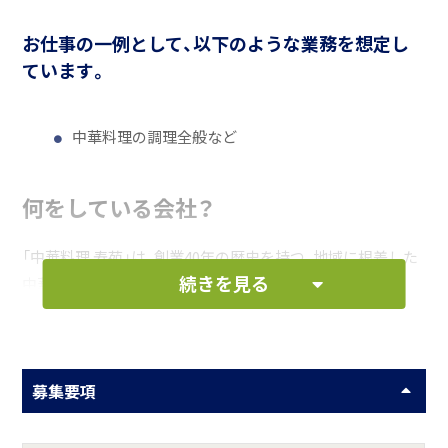
お仕事の一例として、以下のような業務を想定し
ています。
中華料理の調理全般など
何をしている会社？
「中華料理 寿苑」は、創業40年の歴史を持つ、地域に根差した
続きを見る
中華料理店です。
地元農家の新鮮な野菜など、厳選された食材を使った本格的
な中華料理を提供しています。アットホームな雰囲気で、ス
タッフ同士の仲が良く、未経験者でも安心して働ける環境で
募集要項
す。