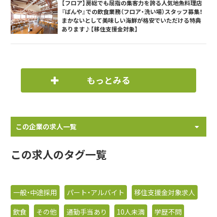
【フロア】房総でも屈指の集客力を誇る人気地魚料理店
『ばんや』での飲食業務（フロア・洗い場）スタッフ募集！
まかないとして美味しい海鮮が格安でいただける特典
あります♪【移住支援金対象】
もっとみる
この企業の求人一覧
この求人のタグ一覧
一般・中途採用
パート・アルバイト
移住支援金対象求人
飲食
その他
通勤手当あり
10人未満
学歴不問