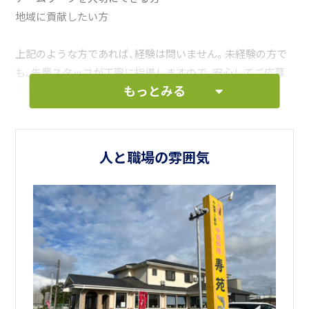
地域に貢献したい方
上記のような方であれば、経験は問いません。未経験の方で
も、先輩スタッフが丁寧に指導しますので、安心してご応募
もっとみる
ください。
「寿苑」で働くということは、単に料理を作る、接客をすると
いうことではありません。お客様に「美味しい」と言っていた
人と職場の雰囲気
だき、笑顔になっていただく。その瞬間に立ち会える、やりが
いのある仕事です。
私たちと一緒に、「寿苑」の味と笑顔を、さらに多くのお客様
に届けていきませんか？
あなたからのご応募を、心よりお待ちしております！