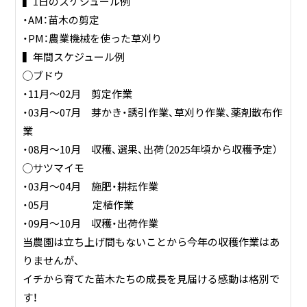
▍1日のスケジュール例
少しでもご興味をお持ちいただいた方、ぜひご応募お待ちし
・AM：苗木の剪定
ております。
・PM：農業機械を使った草刈り
▍働くメンバー
▍年間スケジュール例
・入社後は、社員が丁寧にレクチャーいたします。JA出身者
◯ブドウ
や自治体の元職員で農家さんへの指導経験のある者など、農
・11月～02月 剪定作業
業知識が豊富なメンバーが集まっています。
・03月～07月 芽かき・誘引作業、草刈り作業、薬剤散布作
▍株式会社ファーマインドHP：https://www.farmind.co.jp/
業
※本求人について、お電話でのお問い合わせはご遠慮くださ
・08月～10月 収穫、選果、出荷（2025年頃から収穫予定）
い。
◯サツマイモ
・03月～04月 施肥・耕耘作業
・05月 定植作業
・09月～10月 収穫・出荷作業
当農園は立ち上げ間もないことから今年の収穫作業はあ
りませんが、
イチから育てた苗木たちの成長を見届ける感動は格別で
す！