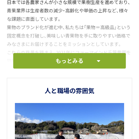
日本では各農家さんが小さな規模で果樹生産を進めており、
青果業界は生産者数の減少・高齢化や単価の上昇など、様々
な課題に直面しています。
果物のブランド化が進む中、私たちは「果物＝高級品」という
固定概念を打破し、美味しい青果物を手に取りやすい価格で
みなさまにお届けすることをミッションとしています。
これらの背景を踏まえ、2021年にファーマインド千葉農園を
もっとみる
開園いたしました。
当社だからこその強みを最大限に生かし、国内に事例のない
大規模な果樹生産を実現しているため、当社農園でしかご経
験できない取り組みが沢山ございます。
人と職場の雰囲気
大規模な構造転換に挑戦できるこのフェーズで、私たちと一
緒に日本の農業の発展・効率化に貢献していきたいという想
いをお持ちの方、ぜひご応募をお待ちしております。