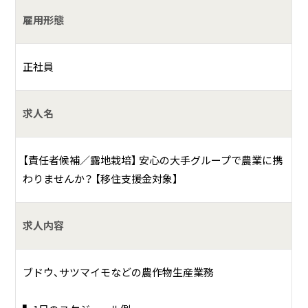
雇用形態
何をしている会社？
正社員
青果物や野菜の生産、農地の運営管理など
求人名
具体的には？
▍当社について
【責任者候補／露地栽培】 安心の大手グループで農業に携
国内大手青果流通企業ファーマインドの新規農園にて、正社
わりませんか？ 【移住支援金対象】
員を募集します！
果物の高級化・ブランド化が進む中、私たちは「美味しい青果
物を手に取りやすい価格でお届けすること」をミッションと
求人内容
しています。
当社だからこその強みを最大限に生かし、国内に事例のない
ブドウ、サツマイモなどの農作物生産業務
大規模な果樹生産を実現しているため、当社農園でしかご経
験できない取り組みが沢山ございます！