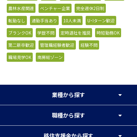
農林水産関連
ベンチャー企業
完全週休2日制
転勤なし
通勤手当あり
10人未満
U・Iターン歓迎
ブランクOK
学歴不問
定時退社を推奨
時短勤務OK
第二新卒歓迎
管理職経験者歓迎
経験不問
職場見学OK
南房総ゾーン
業種
から探す
職種
から探す
移住支援金
から探す