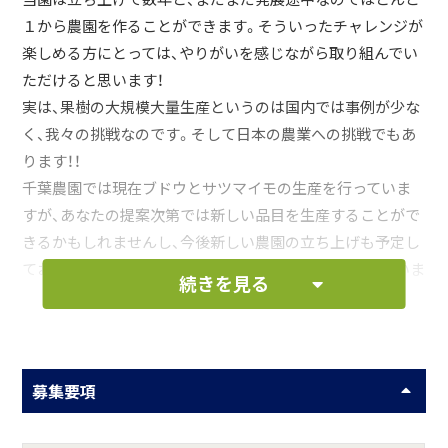
１から農園を作ることができます。そういったチャレンジが
楽しめる方にとっては、やりがいを感じながら取り組んでい
ただけると思います！
実は、果樹の大規模大量生産というのは国内では事例が少な
く、我々の挑戦なのです。そして日本の農業への挑戦でもあ
ります！！
千葉農園では現在ブドウとサツマイモの生産を行っていま
すが、あなたの提案次第では新しい品目を生産することがで
きるかもしれませんし、今後新しい農園の立ち上げも予定し
ておりますので新しいことへのチャレンジが沢山待っていま
続きを見る
す。
お仕事の一例として、以下のような業務を想定し
ています。
募集要項
ブドウ、サツマイモなどの農作物生産業務