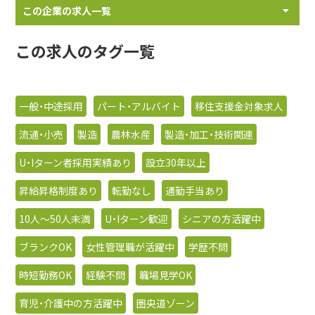
この企業の求人一覧
この求人のタグ一覧
一般・中途採用
パート・アルバイト
移住支援金対象求人
流通・小売
製造
農林水産
製造・加工・技術関連
U・Iターン者採用実績あり
設立30年以上
昇給昇格制度あり
転勤なし
通勤手当あり
10人〜50人未満
U・Iターン歓迎
シニアの方活躍中
ブランクOK
女性管理職が活躍中
学歴不問
時短勤務OK
経験不問
職場見学OK
育児・介護中の方活躍中
圏央道ゾーン