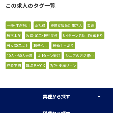
この求人のタグ一覧
一般・中途採用
正社員
移住支援金対象求人
製造
農林水産
製造・加工・技術関連
U・Iターン者採用実績あり
設立30年以上
転勤なし
通勤手当あり
10人〜50人未満
U・Iターン歓迎
シニアの方活躍中
経験不問
職場見学OK
香取・東総ゾーン
業種
から探す