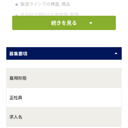
製造ラインでの検査、検品
各包材や資材の在庫管理、整理
続きを見る
ラインの整備、清掃
何をしている会社？
募集要項
鶏卵の生産と販売
生産した卵を使ったお菓子など農産物の販売を行っていま
す。
雇用形態
正社員
求人名