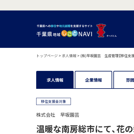
トップページ
>
求人情報
>
(株)早坂園芸 生産管理【移住支
求人情報
企業情報
雰
移住支援金対象
株式会社 早坂園芸
温暖な南房総市にて、花の