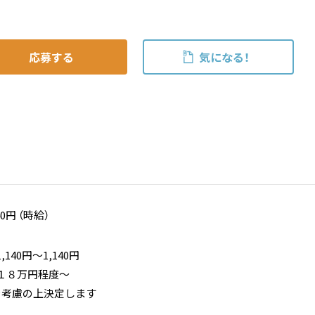
応募する
気になる！
40円 （時給）
140円〜1,140円
１８万円程度～
を考慮の上決定します