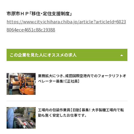
市原市ＨＰ「移住・定住支援制度」
https://www.city.ichihara.chiba.jp/article?articleId=6023
8064ece4651c88c19388
この企業を見た人にオススメの求人
業務拡大につき、成田国際空港内でのフォークリフトオ
ペレーター募集！【正社員】
工場内の包装作業員【日勤】募集！ 大手製糖工場内で転
勤も無く安定したお仕事です。