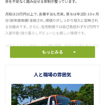
歩を不安なく踏み出せる体制が整っています。
月給は19万円以上で、各種手当も充実。賞与は年2回・3.0ヶ月
分（前年度実績）支給され、頑張りがしっかり収入に反映され
る仕組みです。さらに、社宅制度では自己負担わずか2万円で
入居可能！独り暮らしデビューにも嬉しい環境です。
お任せするのは路線バスの運転業務。地域の交通を支える公
もっとみる
共性の高い仕事で、感謝の言葉をいただく機会も多く、やり
がいは抜群！トラックと違い荷物の積み降ろしもないので、
身体への負担も少なめ。年齢を重ねても無理なく続けられる
仕事です。さらに、福利厚生もユニーク！「小湊鐵道・小湊バス
人と職場の雰囲気
の乗り放題」や「千葉ロッテ観戦無料」など、ちょっとした特
典が日々の仕事に楽しみをプラスしてくれます。
「運転が好き」「人と関わる仕事がしたい」「地元で腰を据えて
働きたい」そんな想いがある方、ぜひ一緒に地域の暮らしを