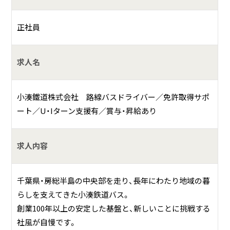
車両の点検・清掃
正社員
安全な運転と運行管理
求人名
お客様への接客・ご案内
運賃の管理と確認
小湊鐵道株式会社 路線バスドライバー／免許取得サポ
終業時の報告と翌日の確など
ート／U・Iターン支援有／賞与・昇給あり
何をしている会社？
求人内容
小湊鉄道株式会社は、「千葉県を中心に、公共交通機関（バス・
鉄道）を運営している老舗企業」です。
千葉県・房総半島の中央部を走り、長年にわたり地域の暮
らしを支えてきた小湊鉄道バス。
事業内容は、大きく分けて以下の3点に集約されます。
創業100年以上の安定した基盤と、新しいことに挑戦する
社風が自慢です。