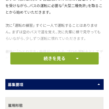
を受けながら、バスの運転に必要な「大型二種免許」を取るこ
とから始めていただきます。
次に「運転の練習」 すぐに一人で運転することはありませ
ん。まずは空のバスで道を覚え、次に先輩に横で見守っても
らいながら、少しずつ運転に慣れていただきます。
最後に「ひとり立ち」 自信がついたら、プロの運転士としてデ
続きを見る
ビューです。決められたルートを安全に運転し、地域の皆様
の移動をお手伝いいただきます。
「しっかりと研修を受けた後、地元の路線バスを運転する」と
募集要項
いうお仕事です。
お仕事の一例として、以下のような業務を想定し
ています。
雇用形態