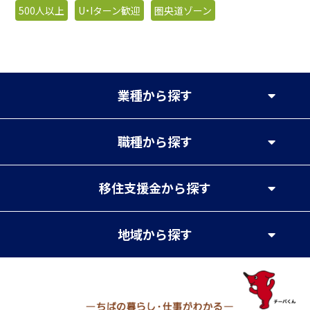
500人以上
U・Iターン歓迎
圏央道ゾーン
業種
から探す
職種
から探す
移住支援金
から探す
地域
から探す