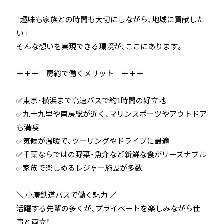
■バス事業（路線の維持） 千葉市や市原市、木更津市といった
広いエリアで路線バスを運行し、地域住民の方々の「日々の
「趣味も家族との時間も大切にしながら、地域に貢献した
生活の足」を支えています。
い」
■鉄道事業（観光と伝統） 大正時代から続くローカル線を運
そんな想いを実現できる環境が、ここにあります。
営しています。レトロな車両やトロッコ列車は観光客からも
人気があり、千葉の景勝地としての役割も担っています。
＋＋＋ 房総で働くメリット ＋＋＋
■地域活性化（里おこし） 単なる輸送業にとどまらず、沿線の
風景を守り、地域の魅力を発信する「里おこし」の活動にも注
✅東京・横浜まで高速バスで約1時間の好立地
力しているのが特徴です。
✅九十九里や南房総が近く、マリンスポーツやアウトドア
も満喫
「100年以上にわたり、千葉の暮らしに寄り添い、地域の発展
✅気候が温暖で、ツーリングやドライブに最適
に貢献し続けている公共インフラ企業」です。
✅千葉ならではの野菜・魚介など新鮮な食がリーズナブル
✅家族で楽しめるレジャー施設が多数
＼ 小湊鉄道バスで働く魅力 ／
活躍する先輩の多くが、プライベートを楽しみながら仕
事と両立！