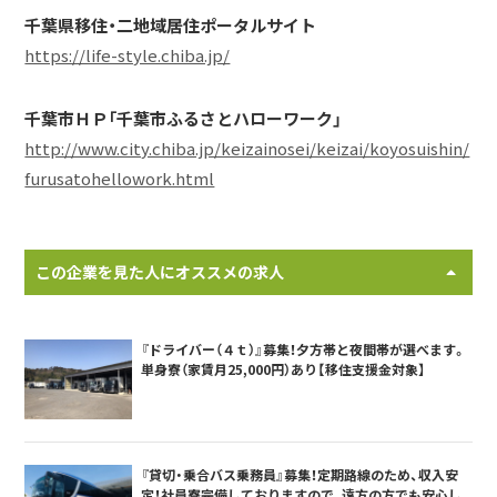
千葉県移住・二地域居住ポータルサイト
https://life-style.chiba.jp/
千葉市ＨＰ「千葉市ふるさとハローワーク」
http://www.city.chiba.jp/keizainosei/keizai/koyosuishin/
furusatohellowork.html
この企業を見た人にオススメの求人
『ドライバー（４ｔ）』募集！夕方帯と夜間帯が選べます。
単身寮（家賃月25,000円）あり【移住支援金対象】
『貸切・乗合バス乗務員』募集！定期路線のため、収入安
定！社員寮完備しておりますので、遠方の方でも安心し