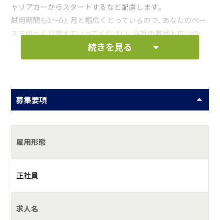
ャリアカーからスタートするなど配慮します。
試用期間も1～6ヵ月と幅広くとっているので、あなたのペー
スでゆっくり覚えていってください。当社の敷地も広いの
続きを見る
で、車庫入れなど技術的な心配がある方も練習可能です。
具体的には？
配送は県内メインで、1日３～５往復（距離150キロ～250キロ
募集要項
程度）を想定しています。
歩合制を導入しているので、仕事量が増えるほど給与もアッ
プするのでヤリガイも大きいです。
雇用形態
お仕事の一例として、以下のような業務を想定し
ています。
正社員
大型車・中型車の運転業務
求人名