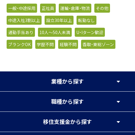
一般・中途採用
正社員
運輸・倉庫・物流
その他
中途入社3割以上
設立30年以上
転勤なし
通勤手当あり
10人〜50人未満
U・Iターン歓迎
ブランクOK
学歴不問
経験不問
香取・東総ゾーン
業種
から探す
職種
から探す
移住支援金
から探す