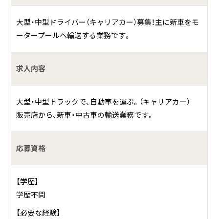
何をしている会社？
大型・中型ドライバー（キャリアカー）募集！主に新車をモ
ータープールへ輸送する業務です。
当社は創業34年。キャリアカーによる「新車・中古車などの車
輌輸送」 および バルク車による「粉セメントの輸送」業務
求人内容
を営んでおります。
具体的には？
大型・中型トラックで、自動車を運ぶ。（キャリアカー）
販売店から、新車・中古車の輸送業務です。
特に新車・中古車輸送においては、少数精鋭ながらも、安全・
確実に輸送することに努めることで高い信頼が得られ、日産
系車両をはじめとし、トヨタ・ホンダ・スズキ・三菱などの大
応募資格
手ディーラー様から安定した受注をいただくまでに成長い
たしました。
【学歴】
学歴不問
【必要な経験】