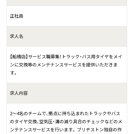
何をしている会社？
正社員
世界トップクラスのシェアを誇るタイヤメーカー・ブリヂス
トンの直営店として、大型トラック・バス用タイヤなどの販
売やメンテナンスサービスを展開しています。 日本の輸送
求人名
業界を足元から支えています。
【船橋店】サービス職募集！トラック・バス用タイヤをメイ
具体的には？
ンに交換等のメンテナンスサービスを提供いただきま
ブリヂストンタイヤサービス東日本株式会社は、世界150か
す。
国以上で愛されるブリヂストンの直営店として、トラック・
バス用タイヤならびに建設・鉱山車両・産業車両用タイヤの
求人内容
販売・メンテナンスサービスを提供しています。
お客様の安全運行を第一に、経費削減・環境対応・稼働の最大
化に貢献するソリューション提案や、ブリヂストン作業標準
2～4名のチームで、拠点に持ち込まれたトラックやバス
に基づいた技術力、出張サービスによる機動力を活かしたメ
のタイヤ交換、空気圧・溝の減り具合のチェックなどのメ
ンテナンスサービスを提供してまいります。
ンテナンスサービスを行います。 ブリヂストン独自の作