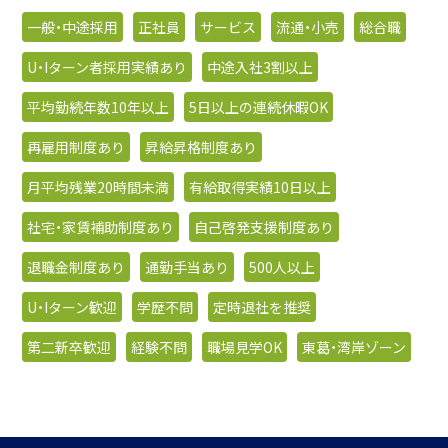
一般・中途採用
正社員
サービス
流通・小売
総合職
U・Iターン者採用実績あり
中途入社3割以上
平均勤続年数10年以上
5日以上の連続休暇OK
再雇用制度あり
昇給昇格制度あり
月平均残業20時間未満
有給取得実績10日以上
社宅・家賃補助制度あり
自己啓発支援制度あり
退職金制度あり
通勤手当あり
500人以上
U・Iターン歓迎
学歴不問
定時退社を推奨
第二新卒歓迎
経験不問
職場見学OK
東葛・湾岸ゾーン