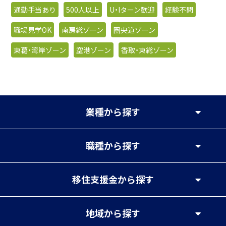
通勤手当あり
500人以上
U・Iターン歓迎
経験不問
職場見学OK
南房総ゾーン
圏央道ゾーン
東葛・湾岸ゾーン
空港ゾーン
香取・東総ゾーン
業種
から探す
職種
から探す
移住支援金
から探す
地域
から探す