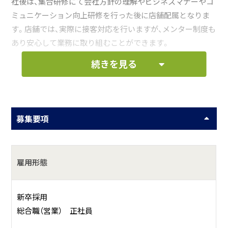
社後は、集合研修にて会社方針の理解やビジネスマナーやコ
ミュニケーション向上研修を行った後に店舗配属となりま
す。店舗では、実際に接客対応を行いますが、メンター制度も
あり安心して業務に取り組むことができます。
続きを見る
お仕事の一例として、以下のような業務を想定し
ています。
募集要項
マツダの新車販売と中古車販売、自動車保険のご提案
及び販売
雇用形態
何をしている会社？
マツダのクルマを千葉県で販売している「販売会社」です。
新卒採用
総合職（営業） 正社員