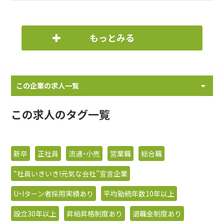
もっとみる
この企業の求人一覧
この求人のタグ一覧
新卒
正社員
流通・小売
営業職
総合職
“社員いきいき!元気な会社”宣言企業
U・Iターン者採用実績あり
平均勤続年数10年以上
設立30年以上
昇給昇格制度あり
退職金制度あり