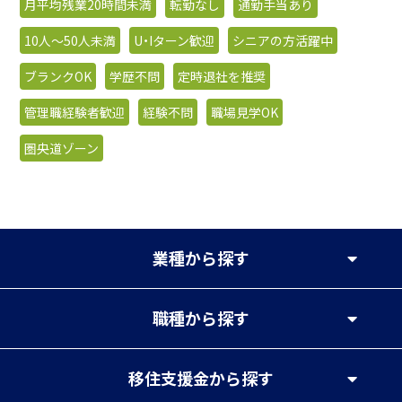
月平均残業20時間未満
転勤なし
通勤手当あり
10人〜50人未満
U・Iターン歓迎
シニアの方活躍中
ブランクOK
学歴不問
定時退社を推奨
管理職経験者歓迎
経験不問
職場見学OK
圏央道ゾーン
業種
から探す
職種
から探す
移住支援金
から探す