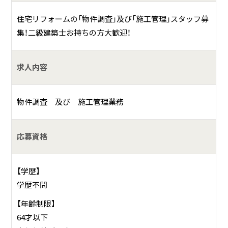
具体的には？
住宅リフォームの「物件調査」及び「施工管理」スタッフ募
集！二級建築士お持ちの方大歓迎！
［木更津店］千葉県木更津市ほたる野1-29-7 エレガンスヴィ
ラ1階
TEL.0438-53-8823
求人内容
［本 店］千葉県市原市山田橋3-3-5
物件調査 及び 施工管理業務
TEL.0436-42-3622
［住まいのリノベ館］千葉県木更津市金田東6-24-1
応募資格
TEL.0120-005-036
【学歴】
学歴不問
【年齢制限】
64才以下