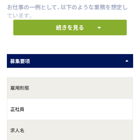
お仕事の一例として、以下のような業務を想定し
ています。
続きを見る
物件調査業務等
何をしている会社？
募集要項
リノベは施工力にこだわる職人会社です！自社で営業から施
工まで一貫しておこなっています。
雇用形態
■事業内容
塗装工事・防水工事・板金工事・大工工事・内外装リフォーム・
正社員
店舗改装
増改築・新築・ログハウス・屋根工事・内部リノベーション工
求人名
事