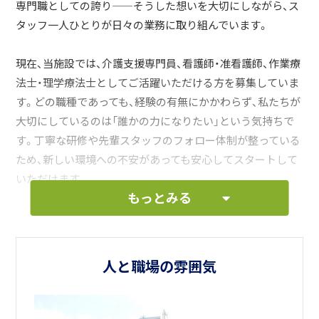
専門職としての誇り——そうした想いを大切にしながら、ス
タッフ一人ひとりが日々の業務に取り組んでいます。
現在、当施設では、介護支援専門員、看護師・准看護師、作業療
法士・理学療法士としてご活躍いただける方を募集していま
す。どの職種であっても、経験の有無にかかわらず、私たちが
大切にしているのは「誰かの力になりたい」という気持ちで
す。丁寧な研修や先輩スタッフのフォロー体制が整っている
ため、新しい環境への不安があっても安心してスタートして
いただけます。
もっとみる
また、医師・看護・リハビリ・介護・ケアマネジメントが一体と
なった多職種連携は、当施設の大きな強みです。職種の垣根
を越えて相談し合い、より良いケアを創り上げていく環境
人と職場の雰囲気
は、専門職としての成長にもつながります。地域医療に深く
関わりながら、利用者様の生活を支えるやりがいを実感して
いただけるはずです。