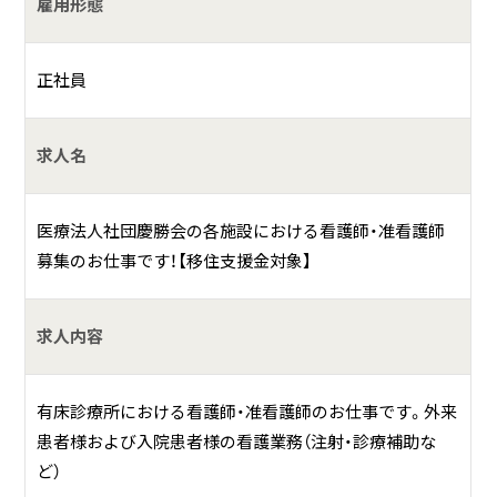
ービスの質の向上を常に目指してより一層の研鑽・努力をし
雇用形態
ていきます。
正社員
求人名
医療法人社団慶勝会の各施設における看護師・准看護師
募集のお仕事です！【移住支援金対象】
求人内容
有床診療所における看護師・准看護師のお仕事です。外来
患者様および入院患者様の看護業務（注射・診療補助な
ど）