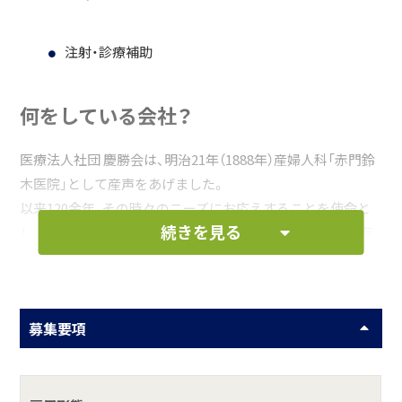
注射・診療補助
何をしている会社？
医療法人社団 慶勝会は、明治21年（1888年）産婦人科「赤門鈴
木医院」として産声をあげました。
以来120余年、その時々のニーズにお応えすることを使命と
続きを見る
し、多くの方々のご助力を賜り成長してきました。現在は有
床診療所「赤門整形外科内科」を中心に、医療だけに留まるこ
となく、それぞれの人生という長い道のりの中で医療と介護
という両面を捉え様々な事業所を展開しています。
募集要項
これからもこの使命にお応えすべく「その人らしさを尊重す
る」ことを最も大切に、職員一丸となって医療・介護技術やサ