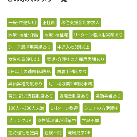
一般・中途採用
正社員
移住支援金対象求人
医療・福祉・介護
医療・福祉職
U・Iターン者採用実績あり
シニア層採用実績あり
中途入社3割以上
女性社員3割以上
育児・介護中の方採用実績あり
5日以上の連続休暇OK
再雇用制度あり
昇給昇格制度あり
月平均残業20時間未満
育児・託児支援制度あり
退職金制度あり
通勤手当あり
100人〜300人未満
U・Iターン歓迎
シニアの方活躍中
ブランクOK
女性管理職が活躍中
学歴不問
定時退社を推奨
経験不問
職場見学OK