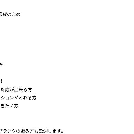
形成のため
許
】
い対応が出来る方
ーションがとれる方
働きたい方
ブランクのある方も歓迎します。