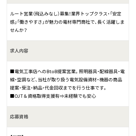
材を取り扱う専門商社です。
ルート営業（飛込みなし）募集！業界トップクラス・「安定
具体的には？
感」「働きやすさ」が魅力の電材専門商社で、長く活躍しま
せんか？
「電気設備資材の販売」から、「電気設備工事の施工管理・メン
テナンス」まで、一貫対応できる強みを生かすことで、多くの
お客様から厚い信頼をいただき年商1１00億円突破。（202５
求人内容
年3月現在）業界シェア率東海地区No1、全国トップクラスの
シェアを獲得しています。創業から築き上げた長年の実績を
■電気工事店へのBtoB提案営業。照明器具・配線器具・電
武器に、電気設備工事分野などの主要販売ルートにおいて確
線・空調など、当社が取り扱う電気設備資材・機器の商品
固たる地位を築くことはもちろんですが、電気設備資材を通
提案・受注・納品・代金回収までを行う仕事です。
して「人と人」との関わりを大切にし、より多くのお客様から
■OJT＆資格取得支援有⇒未経験でも安心
必要とされる存在になっていくことこそ、扇港電機のミッシ
ョンだと考えています。お客様や取引先と血を通わせた商売
を行う「商いの心」をコンセプトに、人間関係で勝負できる会
応募資格
社を目指します。