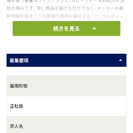
品を扱う豊富なラインナップと、スピーディーな対応力が当
社の強みです。単に商品を届けるだけでなく、メーカーの最
新情報を踏まえてお客様の課題を解決する“コンサルティン
グ型営業”として活躍していただけます。経験よりも人柄と
続きを見る
誠実さを重視しており、先輩社員が丁寧にサポートします。
地域に貢献しながら、お客様と長く信頼関係を築ける仕事で
す。
募集要項
お仕事の一例として、以下のような業務を想定し
ています。
雇用形態
ルート営業
正社員
何をしている会社？
求人名
扇港電機はあらゆる建物に対して必要とされる電気設備資