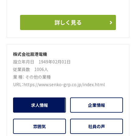
詳しく見る
株式会社扇港電機
設立年月日 1949年02月01日
従業員数 1006人
業 種：
その他の業種
URL：
https://www.senko-grp.co.jp/index.html
求人情報
企業情報
雰囲気
社員の声