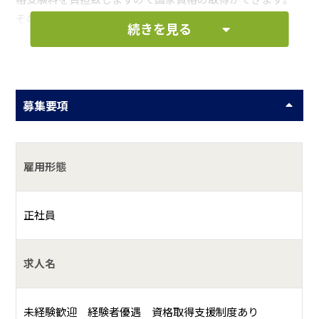
その後、維持管理契約を結んでいるお客様へ定期的に訪問
続きを見る
し、浄化槽の機能を適正に保つ業務に携わっていただきま
す。
外で働くことが好きな方、長時間の運転を楽しめる方には向
いていると思います。
募集要項
お仕事の一例として、以下のような業務を想定し
ています。
雇用形態
浄化槽管理士のアシスタント
正社員
何をしている会社？
求人名
きれいな水、安全な水、海の豊かさを守りたい環境問題に真
っ直ぐな会社です。
未経験歓迎 経験者優遇 資格取得支援制度あり