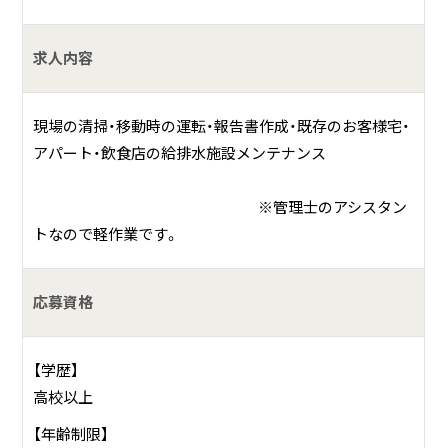
具体的には？
求人内容
浄化槽は、みなさまの家のトイレや台所から出る排水をきれ
いにして、川や海に放流するための設備です。浄化槽の中に
現場の清掃・移動時の運転・報告書作成・既存のお客様宅・
はたくさんの微生物（目に見えないほど小さな生き物）が存
アパート・飲食店の給排水施設メンテナンス
在し、この微生物が排水中の汚れを分解して、排水をきれい
にします。大規模なものから各家庭ごとの小規模のものま
※管理士のアシスタン
で、地域の実情に応じて設置される優れた処理設備です。生
トなので軽作業です。
活環境を守るため汚水を処理し、きれいな水を取り戻すのが
浄化槽です。その浄化槽の、浄化槽管理者から委託を受けて、
水質汚濁防止のために浄化槽の保守・点検・修理を行ってい
応募資格
ます。
【学歴】
高校以上
【年齢制限】