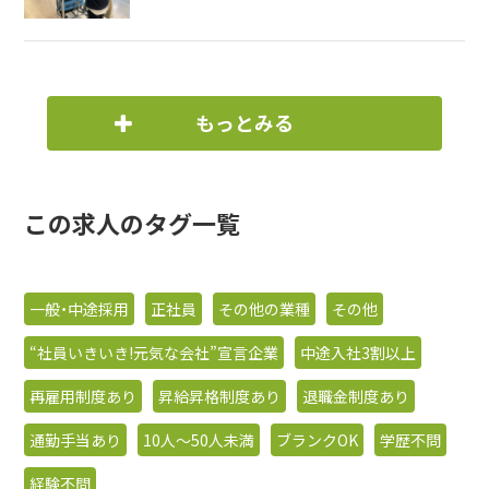
もっとみる
この求人のタグ一覧
一般・中途採用
正社員
その他の業種
その他
“社員いきいき!元気な会社”宣言企業
中途入社3割以上
再雇用制度あり
昇給昇格制度あり
退職金制度あり
通勤手当あり
10人〜50人未満
ブランクOK
学歴不問
経験不問