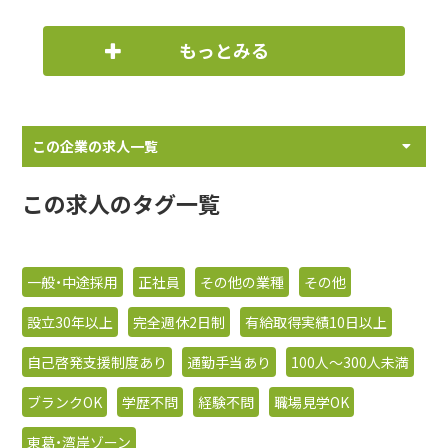
もっとみる
この企業の求人一覧
この求人のタグ一覧
一般・中途採用
正社員
その他の業種
その他
設立30年以上
完全週休2日制
有給取得実績10日以上
自己啓発支援制度あり
通勤手当あり
100人〜300人未満
ブランクOK
学歴不問
経験不問
職場見学OK
東葛・湾岸ゾーン