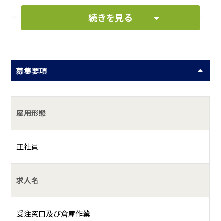
続きを見る
主に商業施設のマネキン・陳列什器の提案や季節・イベント
での装飾品の提案を行い設置・設営まで行うディスプレイ会
社です。
募集要項
雇用形態
正社員
求人名
受注窓口及び倉庫作業