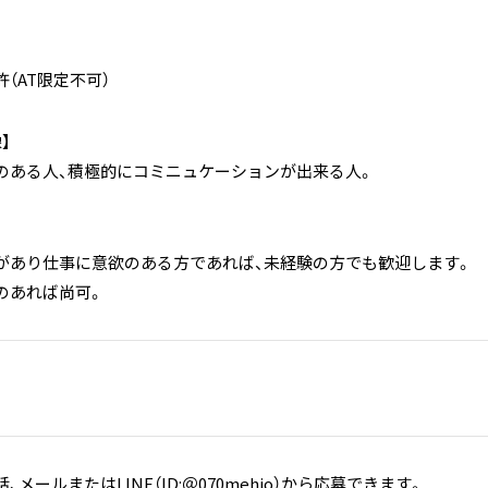
（AT限定不可）
】
のある人、積極的にコミニュケーションが出来る人。
があり仕事に意欲のある方であれば、未経験の方でも歓迎します。
のあれば尚可。
メールまたはLINE（ID:＠070mehjo）から応募できます。