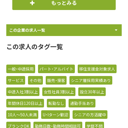
もっとみる
この企業の求人一覧
この求人のタグ一覧
一般・中途採用
パート・アルバイト
移住支援金対象求人
サービス
その他
販売・接客
シニア層採用実績あり
中途入社3割以上
女性社員3割以上
設立30年以上
年間休日120日以上
転勤なし
通勤手当あり
10人〜50人未満
U・Iターン歓迎
シニアの方活躍中
ブランクOK
勤務日数・勤務時間相談可
学歴不問