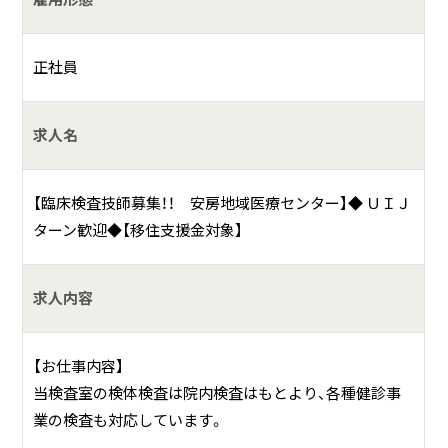
てはならない病院です。また、ISO9001（品質マネジメントの
規格）や病院機能評価機構の認証を受けており、医療の質向
上にも力を入れています。
正社員
具体的には？
求人名
館山地域の中核病院として運営し、亀田メディカルセンター
が全面的に協力。救急棟は北米型のＥＲシステムを導入して
います。誰もが分け隔てなく医療を受けられるよう無料低額
【臨床検査技師募集！！ 安房地域医療センター】◆ ＵＩＪ
診療を行っています。
ターン歓迎◆【移住支援金対象】
求人内容
【お仕事内容】
当検査室の検体検査は院内検査はもとより、各種健診事
業の検査も対応しています。