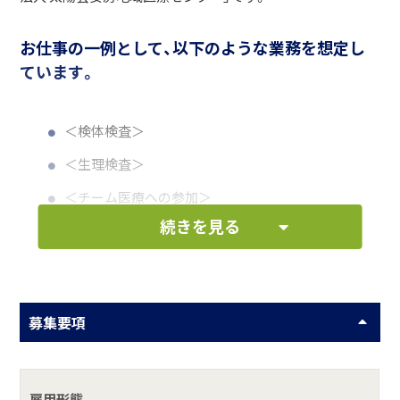
お仕事の一例として、以下のような業務を想定し
ています。
＜検体検査＞
＜生理検査＞
＜チーム医療への参加＞
続きを見る
何をしている会社？
安房地域は房総半島の南端に位置し、海に囲まれた自然豊か
募集要項
で温暖な土地です。この地域で安房地 域医療センターは、急
性期からリハビリテーションを通じて在宅までの医療を行
い、そして二次救急病院・災害拠点病院の役目を果たさなく
雇用形態