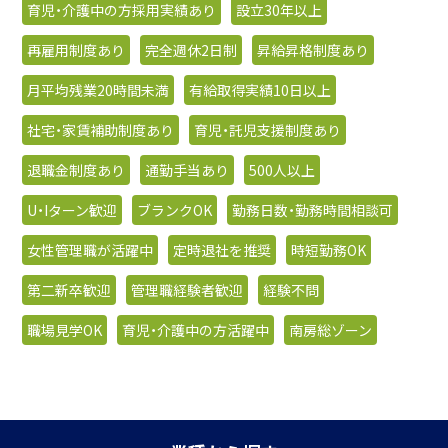
育児・介護中の方採用実績あり
設立30年以上
再雇用制度あり
完全週休2日制
昇給昇格制度あり
月平均残業20時間未満
有給取得実績10日以上
社宅・家賃補助制度あり
育児・託児支援制度あり
退職金制度あり
通勤手当あり
500人以上
U・Iターン歓迎
ブランクOK
勤務日数・勤務時間相談可
女性管理職が活躍中
定時退社を推奨
時短勤務OK
第二新卒歓迎
管理職経験者歓迎
経験不問
職場見学OK
育児・介護中の方活躍中
南房総ゾーン